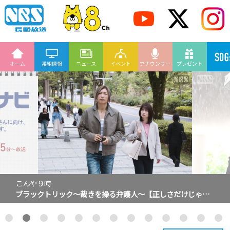
ホーム
番組情報
ニュース
イベント
アナウンサー
プレゼント
こんや１０時
ＧＴＯ 家出した女子生徒に迫る魔の手！フェイク動画の濡
れ衣を晴らせ ＃０４