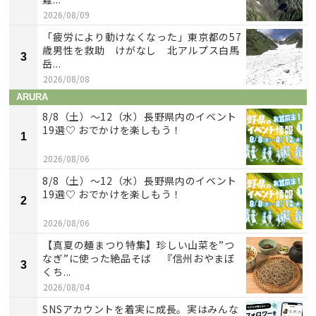
2026/08/09
「疲労により動けなくなった」東京都の57
歳男性を救助 けがなし 北アルプス白馬
3
岳...
2026/08/08
ARURA
8/8（土）〜12（水）長野県内のイベント
19選♡ おでかけを楽しもう！
1
2026/08/06
8/8（土）〜12（水）長野県内のイベント
19選♡ おでかけを楽しもう！
2
2026/08/06
【真夏の麺まつり特集】珍しい山菜を”つ
なぎ”に使った絶品そば 『信州おやまぼ
3
くち...
2026/08/04
SNSアカウントを着実に成長。実はみんな