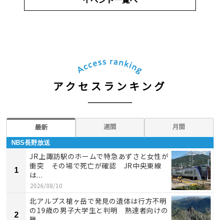
アクセスランキング
週間
月間
最新
NBS長野放送
JR上諏訪駅のホームで特急あずさと女性が
衝突 その場で死亡が確認 JR中央東線
1
は...
2026/08/10
北アルプス槍ヶ岳で発見の遺体は行方不明
の19歳の男子大学生と判明 熟達者向けの
2
難...