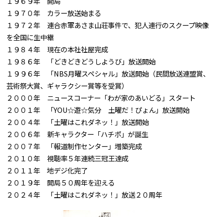
１９６９年 開局
１９７０年 カラー放送始まる
１９７２年 連合赤軍あさま山荘事件で、犯人連行のスクープ映像
を全国に生中継
１９８４年 現在の本社社屋完成
１９８６年 「どきどきどうしようび」放送開始
１９９６年 「NBS月曜スペシャル」放送開始（民間放送連盟賞、
芸術祭大賞、ギャラクシー賞等を受賞）
２０００年 ニュースコーナー「わが家のあいどる」スタート
２００１年 「YOU☆遊☆気分 土曜だ！ぴょん」放送開始
２００４年 「土曜はこれダネッ！」放送開始
２００６年 新キャラクター「ハチポ」が誕生
２００７年 「報道制作センター」増築完成
２０１０年 視聴率５年連続三冠王達成
２０１１年 地デジ化完了
２０１９年 開局５０周年を迎える
２０２４年 「土曜はこれダネッ！」放送２０周年