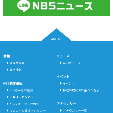
PAGE TOP
番組
ニュース
週間番組表
県内ニュース
番組情報
イベント
NBS制作番組
イベント
NBSみんなの信州
特定商取引法に基づく表示
土曜はこれダネッ！
アナウンサー
NBSフォーカス∞信州
Ｎ☆１～ＮＢＳトクセン～
アナウンサー一覧