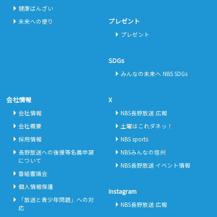
健康ばんざい
プレゼント
未来への便り
プレゼント
SDGs
みんなの未来へ NBS SDGs
会社情報
X
会社情報
NBS長野放送 広報
会社概要
土曜はこれダネッ！
採用情報
NBS sports
長野放送への後援等名義申請
NBSみんなの信州
について
NBS長野放送 イベント情報
番組審議会
個人情報保護
Instagram
「放送と青少年問題」への対
NBS長野放送 広報
応