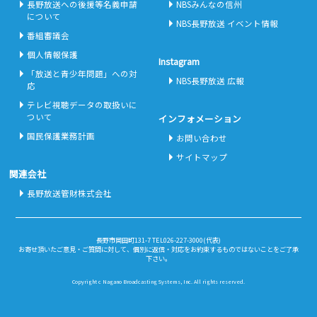
長野放送への後援等名義申請
NBSみんなの信州
について
NBS長野放送 イベント情報
番組審議会
個人情報保護
Instagram
「放送と青少年問題」への対
NBS長野放送 広報
応
テレビ視聴データの取扱いに
ついて
インフォメーション
国民保護業務計画
お問い合わせ
サイトマップ
関連会社
長野放送管財株式会社
長野市岡田町131-7 TEL026-227-3000(代表)
お寄せ頂いたご意見・ご質問に対して、個別に返信・対応をお約束するものではないことをご了承
下さい。
Copyright c Nagano Broadcasting Systems, Inc. All rights reserved.