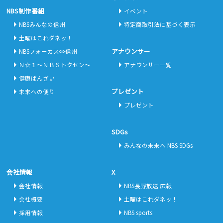
NBS制作番組
イベント
NBSみんなの信州
特定商取引法に基づく表示
土曜はこれダネッ！
アナウンサー
NBSフォーカス∞信州
Ｎ☆１～ＮＢＳトクセン～
アナウンサー一覧
健康ばんざい
プレゼント
未来への便り
プレゼント
SDGs
みんなの未来へ NBS SDGs
会社情報
X
会社情報
NBS長野放送 広報
会社概要
土曜はこれダネッ！
採用情報
NBS sports