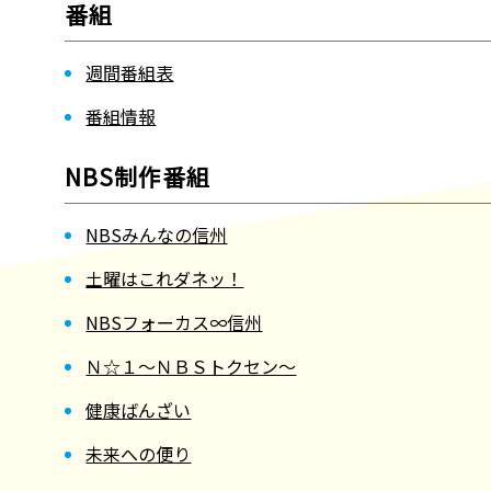
番組
週間番組表
番組情報
NBS制作番組
NBSみんなの信州
土曜はこれダネッ！
NBSフォーカス∞信州
Ｎ☆１～ＮＢＳトクセン～
健康ばんざい
未来への便り