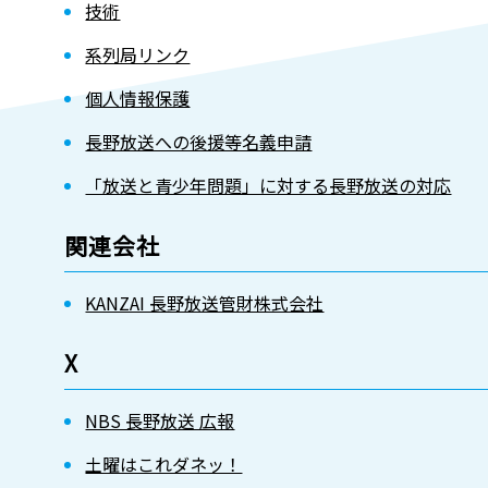
技術
系列局リンク
個人情報保護
長野放送への後援等名義申請
「放送と青少年問題」に対する長野放送の対応
関連会社
KANZAI 長野放送管財株式会社
X
NBS 長野放送 広報
土曜はこれダネッ！