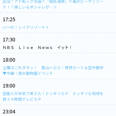
出没！アド街ック天国＜「稲毛海岸」千葉のビーチリゾー
ト！？楽しい＆オシャレが…＞
17:25
い～の！レイクリゾート＋
17:30
ＮＢＳ Ｌｉｖｅ Ｎｅｗｓ イット！
18:00
土曜はこれダネッ！ 夏山へＧＯ！爽快カート＆空中散歩
▼中継！夜の動物園イベント
19:00
芸能人が本気で考えた！ドッキリＧＰ ドッキリも地球を
救う４時間テレビＳＰ
23:04