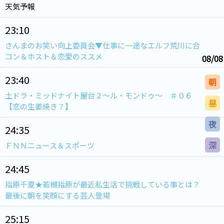
天気予報
23:10
さんまのお笑い向上委員会▼仕事に一途なエルフ荒川に合
コン＆ホスト＆恋愛のススメ
08/08
23:40
朝
土ドラ・ミッドナイト屋台２～ル・モンドゥ～ ＃０６
昼
【恋の生姜焼き？】
夜
24:35
深
ＦＮＮニュース＆スポーツ
24:45
指原千夏★若槻指原が最近私生活で挑戦している事とは？
最後に朝を笑顔にする芸人登場
25:15