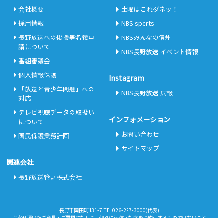
会社概要
土曜はこれダネッ！
採用情報
NBS sports
長野放送への後援等名義申
NBSみんなの信州
請について
NBS長野放送 イベント情報
番組審議会
個人情報保護
Instagram
「放送と青少年問題」への
NBS長野放送 広報
対応
テレビ視聴データの取扱い
インフォメーション
について
お問い合わせ
国民保護業務計画
サイトマップ
関連会社
長野放送管財株式会社
長野市岡田町131-7 TEL026-227-3000(代表)
お寄せ頂いたご意見・ご質問に対して、個別に返信・対応をお約束するものではないこと