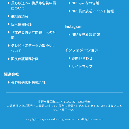
長野放送への後援等名義申請
NBSみんなの信州
について
NBS長野放送 イベント情報
番組審議会
個人情報保護
Instagram
「放送と青少年問題」への対
NBS長野放送 広報
応
テレビ視聴データの取扱いに
インフォメーション
ついて
お問い合わせ
国民保護業務計画
サイトマップ
関連会社
長野放送管財株式会社
長野市岡田町131-7 TEL026-227-3000(代表)
お寄せ頂いたご意見・ご質問に対して、個別に返信・対応をお約束するものではないこと
をご了承下さい。
Copyright c Nagano Broadcasting Systems, Inc. All rights reserved.