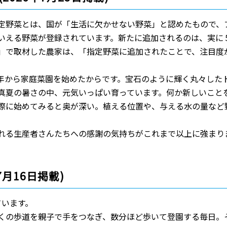
定野菜とは、国が「生活に欠かせない野菜」と認めたもので、
いえる野菜が登録されています。新たに追加されるのは、実に
州」で取材した農家は、「指定野菜に追加されたことで、注目度
年から家庭菜園を始めたからです。宝石のように輝く丸々した
真夏の暑さの中、元気いっぱい育っています。何か新しいこと
際に始めてみると奥が深い。植える位置や、与える水の量など
れる生産者さんたちへの感謝の気持ちがこれまで以上に強まり
7月16日掲載)
ています。
くの歩道を親子で手をつなぎ、数分ほど歩いて登園する毎日。