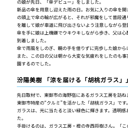
の娘が先日、「傘デビュー」をしました。
新品の傘を用意し迎えた雨の日。お気に入りの傘を開
の頭上で傘の輪が広がると、それが邪魔をして普段通
を離して娘が車道に飛び出さないよう注意しながら登
傘を手に娘は上機嫌でウキウキしながら歩き、父は心
到着しました。
傘で雨風をしのぎ、親の手を借りずに完歩した娘から
また、この日の父は朝から大変な気疲れをしたのも事
園するのでした。
汾陽美樹 「涼を届ける「胡桃ガラス」」 
先日取材で、東御市の海野宿にあるガラス工房を訪ね
東御市特産の“クルミ”を活かした「胡桃ガラス」で
ガラスは、光に当たると淡い緑色に輝きます。透明感
た。
手掛けるのは、ガラス工房・橙の寺西将樹さん。「こ