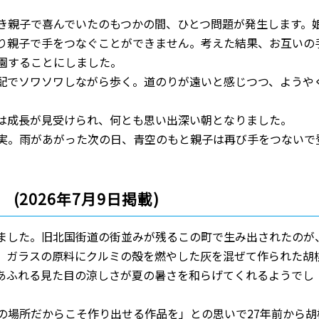
き親子で喜んでいたのもつかの間、ひとつ問題が発生します。
り親子で手をつなぐことができません。考えた結果、お互いの
園することにしました。
配でソワソワしながら歩く。道のりが遠いと感じつつ、ようや
は成長が見受けられ、何とも思い出深い朝となりました。
実。雨があがった次の日、青空のもと親子は再び手をつないで
(2026年7月9日掲載)
ました。旧北国街道の街並みが残るこの町で生み出されたのが
す。ガラスの原料にクルミの殻を燃やした灰を混ぜて作られた胡
あふれる見た目の涼しさが夏の暑さを和らげてくれるようでし
の場所だからこそ作り出せる作品を」との思いで27年前から胡