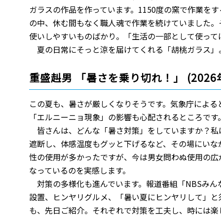
ガラスの作品を作っています。1150度の窯で作業を
の中、休む間もなく職人魂で作業を続けていました。
使いしやすいものばかり。「生活の一部として使って
夏の日常にそっと涼を届けてくれる「胡桃ガラス」
重盛赳男 「暑さを乗り切れ！」 (2026
この夏も、暑さが厳しくなりそうです。気象庁による
「エルニーニョ現象」の影響も心配されるところです
皆さんは、どんな「暑さ対策」をしていますか？私
遮断し、体感温度もグッと下げるなど、その場にいな
性の使用が多かったですが、今は男女問わぬ使用の広
なっているのを実感します。
対策の多様化も進んでいます。報道番組「NBSみん
設置、ヒンヤリグルメ、「暑い夏にヒンヤリして」と
も、先日ご紹介。それぞれで対策を工夫し、時には楽