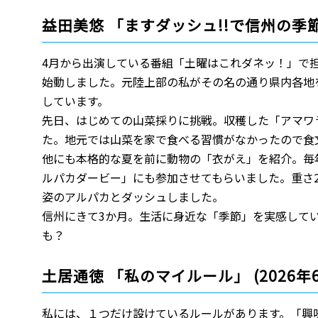
益田美悠 「ますダッシュ!!で信州の季節を
4月から出演している番組「土曜はこれダネッ！」で
始動しました。元陸上部の私がその名の通り県内各地を
しています。
先日、はじめての山菜採りに挑戦。収穫した「アマワ
た。地元では山菜を家で食べる習慣がなかったので食
他にも本格的な夏を前に動物の「衣がえ」を紹介。毎
ルパカダービー」にも参加させてもらいました。重さ
姿のアルパカとダッシュしました。
信州にきて3か月。生活に身近な「季節」を実感して
も？
土居通徳 「私のマイルール」 (2026年
私には、１つだけ設けているルールがあります。「興