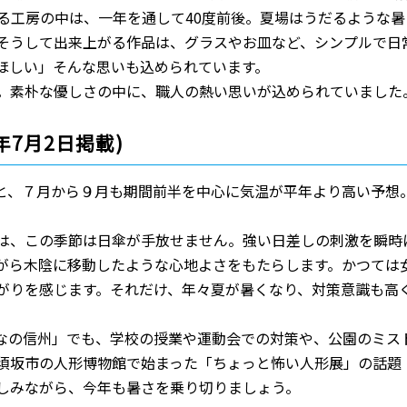
する工房の中は、一年を通して40度前後。夏場はうだるような暑
そうして出来上がる作品は、グラスやお皿など、シンプルで日
ほしい」そんな思いも込められています。
。素朴な優しさの中に、職人の熱い思いが込められていました
年7月2日掲載)
と、７月から９月も期間前半を中心に気温が平年より高い予想
。
は、この季節は日傘が手放せません。強い日差しの刺激を瞬時
がら木陰に移動したような心地よさをもたらします。かつては
がりを感じます。それだけ、年々夏が暑くなり、対策意識も高
なの信州」でも、学校の授業や運動会での対策や、公園のミス
須坂市の人形博物館で始まった「ちょっと怖い人形展」の話題
しみながら、今年も暑さを乗り切りましょう。