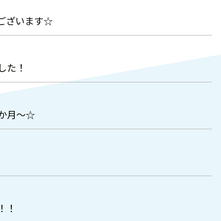
ございます☆
した！
か月～☆
！！