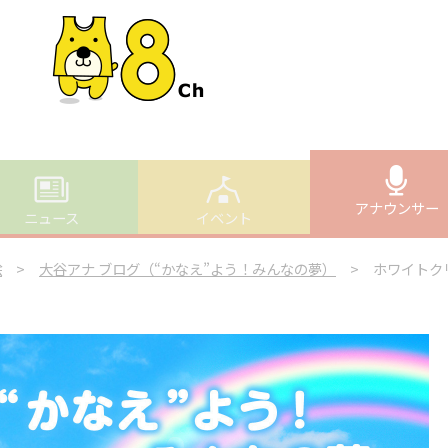
アナウンサー
ニュース
イベント
絵
>
大谷アナ ブログ（“かなえ”よう！みんなの夢）
> ホワイトク