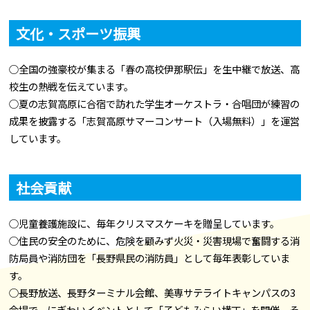
文化・スポーツ振興
○全国の強豪校が集まる「春の高校伊那駅伝」を生中継で放送、高
校生の熱戦を伝えています。
○夏の志賀高原に合宿で訪れた学生オーケストラ・合唱団が練習の
成果を披露する「志賀高原サマーコンサート（入場無料）」を運営
しています。
社会貢献
○児童養護施設に、毎年クリスマスケーキを贈呈しています。
○住民の安全のために、危険を顧みず火災・災害現場で奮闘する消
防局員や消防団を「長野県民の消防員」として毎年表彰していま
す。
○長野放送、長野ターミナル会館、美専サテライトキャンパスの3
会場で、にぎわいイベントとして「子どもみらい横丁」を開催。そ