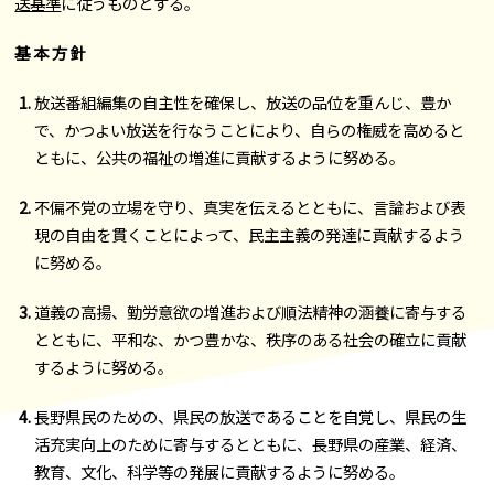
送基準
に従うものとする。
基 本 方 針
放送番組編集の自主性を確保し、放送の品位を重んじ、豊か
で、かつよい放送を行なうことにより、自らの権威を高めると
ともに、公共の福祉の増進に貢献するように努める。
不偏不党の立場を守り、真実を伝えるとともに、言論および表
現の自由を貫くことによって、民主主義の発達に貢献するよう
に努める。
道義の高揚、勤労意欲の増進および順法精神の涵養に寄与する
とともに、平和な、かつ豊かな、秩序のある社会の確立に貢献
するように努める。
長野県民のための、県民の放送であることを自覚し、県民の生
活充実向上のために寄与するとともに、長野県の産業、経済、
教育、文化、科学等の発展に貢献するように努める。