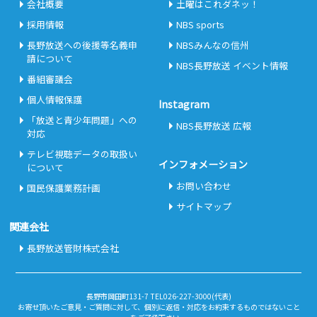
会社概要
土曜はこれダネッ！
採用情報
NBS sports
長野放送への後援等名義申
NBSみんなの信州
請について
NBS長野放送 イベント情報
番組審議会
個人情報保護
Instagram
「放送と青少年問題」への
NBS長野放送 広報
対応
テレビ視聴データの取扱い
インフォメーション
について
お問い合わせ
国民保護業務計画
サイトマップ
関連会社
長野放送管財株式会社
長野市岡田町131-7 TEL026-227-3000(代表)
お寄せ頂いたご意見・ご質問に対して、個別に返信・対応をお約束するものではないこと