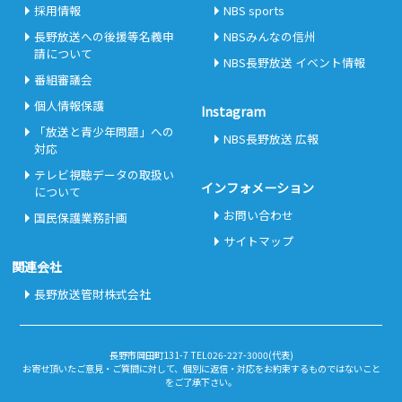
採用情報
NBS sports
長野放送への後援等名義申
NBSみんなの信州
請について
NBS長野放送 イベント情報
番組審議会
個人情報保護
Instagram
「放送と青少年問題」への
NBS長野放送 広報
対応
テレビ視聴データの取扱い
インフォメーション
について
お問い合わせ
国民保護業務計画
サイトマップ
関連会社
長野放送管財株式会社
長野市岡田町131-7 TEL026-227-3000(代表)
お寄せ頂いたご意見・ご質問に対して、個別に返信・対応をお約束するものではないこと
をご了承下さい。