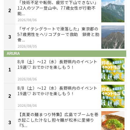
「技術不足や転倒、疲労で下山できない」
12人のツアー登山中、77歳女性が行動不
2
能...
2026/08/06
「ザイテングラートで滑落した」東京都の
57歳男性をヘリコプターで救助 鎖骨と肋
3
骨...
2026/08/05
ARURA
8/8（土）〜12（水）長野県内のイベント
19選♡ おでかけを楽しもう！
1
2026/08/06
8/8（土）〜12（水）長野県内のイベント
19選♡ おでかけを楽しもう！
2
2026/08/06
【真夏の麺まつり特集】広島でブームを巻
き起こした汁なし担々麺が松本に里帰り
3
『S...