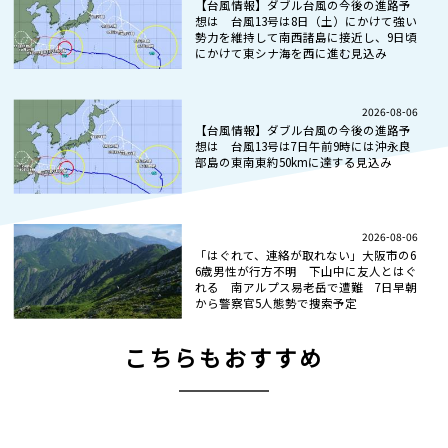
【台風情報】ダブル台風の今後の進路予
想は 台風13号は8日（土）にかけて強い
勢力を維持して南西諸島に接近し、9日頃
にかけて東シナ海を西に進む見込み
2026-08-06
【台風情報】ダブル台風の今後の進路予
想は 台風13号は7日午前9時には沖永良
部島の東南東約50kmに達する見込み
2026-08-06
「はぐれて、連絡が取れない」大阪市の6
6歳男性が行方不明 下山中に友人とはぐ
れる 南アルプス易老岳で遭難 7日早朝
から警察官5人態勢で捜索予定
こちらもおすすめ