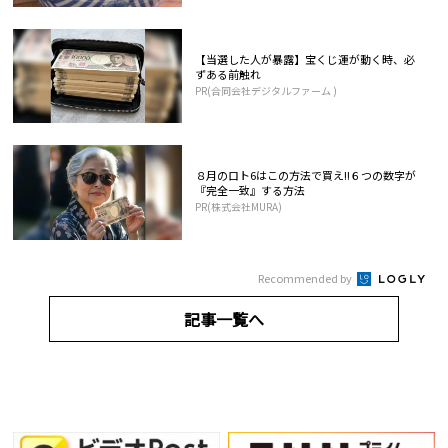
【当選した人が暴露】宝くじ運が動く時、必
ずある前触れ
PR(合同会社デジタルファーム )
８月のロト6はこの方法で買え!!６つの数字が
『完全一致』する方法
PR(株式会社MURA)
Recommended by
記事一覧へ