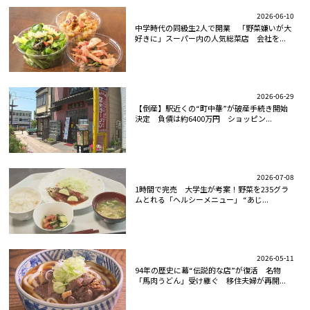
2026-06-10
中学時代の同級生2人で開業 「野菜嫌いが大
好きに」スーパー内の人気総菜店 会社を...
2026-06-29
【倒産】駅近くの“町中華”が破産手続き開始
決定 負債は約6400万円 ショッピン...
2026-07-08
1時間で完売 大学生が考案！野菜を235グラ
ムとれる「ヘルシーメニュー」 “あじ...
2026-05-11
94年の歴史に幕“伝説的な店”が復活 名物
「馬肉うどん」受け継ぐ 移住夫婦が再開...