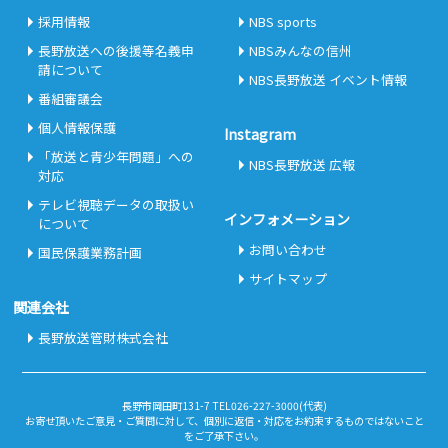
採用情報
NBS sports
長野放送への後援等名義申
NBSみんなの信州
請について
NBS長野放送 イベント情報
番組審議会
個人情報保護
Instagram
「放送と青少年問題」への
NBS長野放送 広報
対応
テレビ視聴データの取扱い
インフォメーション
について
お問い合わせ
国民保護業務計画
サイトマップ
関連会社
長野放送管財株式会社
長野市岡田町131-7 TEL026-227-3000(代表)
お寄せ頂いたご意見・ご質問に対して、個別に返信・対応をお約束するものではないこと
をご了承下さい。