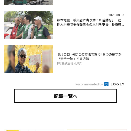
2026-08-03
熊本地震「被災者に寄り添った活動を」 訪
問入浴車で要介護者らの入浴を支援 長野県...
８月のロト6はこの方法で買え!!６つの数字が
『完全一致』する方法
PR(株式会社MURA)
Recommended by
記事一覧へ