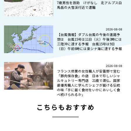
7歳男性を救助 けがなし 北アルプス白
馬岳の大雪渓付近で遭難
2026-08-08
【台風情報】ダブル台風の今後の進路予
想は 台風15号は11日（火）午後3時には
三陸沖に達する予報 台風15号は9日
（日）午前6時には東シナ海に達する予報
2026-08-08
フランス修業の女性職人が安曇野で営む
「豚肉保存食」の店 日本で珍しいシャ
ルキュトリー専門店 21歳で渡仏、国家
最優秀職人に学んだシェフが届ける伝統
の味「手に届く食材をいかにおいしく食
べ続けられるか」
こちらもおすすめ