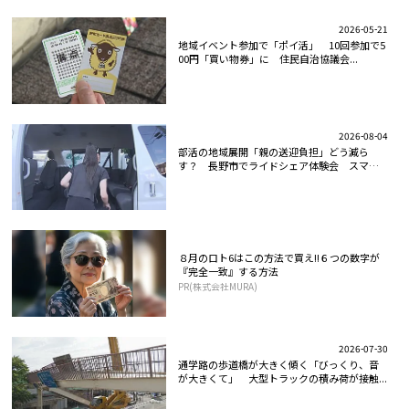
2026-05-21
地域イベント参加で「ポイ活」 10回参加で5
00円「買い物券」に 住民自治協議会...
2026-08-04
部活の地域展開「親の送迎負担」どう減ら
す？ 長野市でライドシェア体験会 スマホ
か...
８月のロト6はこの方法で買え!!６つの数字が
『完全一致』する方法
PR(株式会社MURA)
2026-07-30
通学路の歩道橋が大きく傾く「びっくり、音
が大きくて」 大型トラックの積み荷が接触...