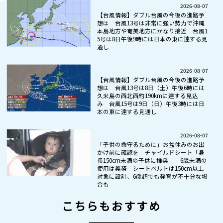
2026-08-07
【台風情報】ダブル台風の今後の進路予
想は 台風13号は非常に強い勢力で沖縄
本島地方や奄美地方にかなり接近 台風1
5号は8日午後9時には日本の東に達する見
通し
2026-08-07
【台風情報】ダブル台風の今後の進路予
想は 台風13号は8日（土）午後6時には
久米島の西北西約190kmに達する見込
み 台風15号は9日（日）午後3時には日
本の東に達する見通し
2026-08-07
「子供の命守るために」お盆休みのお出
かけ前に確認を チャイルドシート「身
長150cm未満の子供に推奨」 6歳未満の
使用は義務 シートベルトは150cm以上
対象に設計、6歳超でも発育が不十分な場
合も
こちらもおすすめ