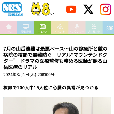
ホーム
番組情報
ニュース
イベント
アナウンサー
プレゼント
7月の山岳遭難は最悪ペース…山の診療所と麓の
病院の検診で遭難防ぐ リアル“マウンテンドク
ター” ドラマの医療監修も務める医師が語る山
岳医療のリアル
2024年8月1日(木) 20時00分
検診で100人中15人位に心臓の異常が見つかる