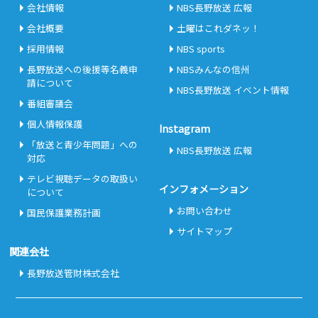
会社情報
NBS長野放送 広報
会社概要
土曜はこれダネッ！
採用情報
NBS sports
長野放送への後援等名義申
NBSみんなの信州
請について
NBS長野放送 イベント情報
番組審議会
個人情報保護
Instagram
「放送と青少年問題」への
NBS長野放送 広報
対応
テレビ視聴データの取扱い
インフォメーション
について
お問い合わせ
国民保護業務計画
サイトマップ
関連会社
長野放送管財株式会社