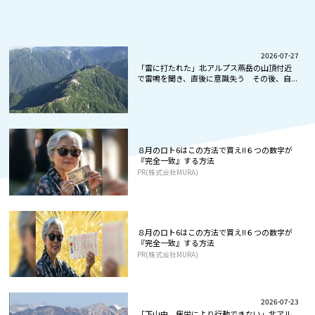
2026-07-27
「雷に打たれた」北アルプス燕岳の山頂付近
で雷鳴を聞き、直後に意識失う その後、自...
８月のロト6はこの方法で買え!!６つの数字が
『完全一致』する方法
PR(株式会社MURA)
８月のロト6はこの方法で買え!!６つの数字が
『完全一致』する方法
PR(株式会社MURA)
2026-07-23
「下山中、疲労により行動できない」北アル