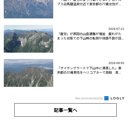
プス白馬鑓温泉付近で東京都の77歳女性が...
2026-07-21
「疲労」が原因の山岳遭難が増加 疲れがた
まった状態での下山時の転倒や体調不良が目...
2026-08-05
「ザイテングラートで下山中に滑落した」東
京都の57歳男性をヘリコプターで救助 首...
Recommended by
記事一覧へ