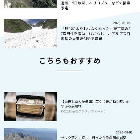
通報 9日以降、ヘリコプターなどで捜索
予定
2026-08-08
「疲労により動けなくなった」東京都の5
7歳男性を救助 けがなし 北アルプス白
馬岳の大雪渓付近で遭難
こちらもおすすめ
【当選した人が暴露】宝くじ運が動く時、必
ずある前触れ
PR(合同会社デジタルファーム )
2026-08-01
ザック落とし探しに行ったら急斜面の岩壁