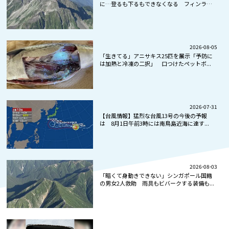
に…登るも下るもできなくなる フィンラン
ド...
2026-08-05
「生きてる」アニサキス25匹を展示「予防に
は加熱と冷凍の二択」 口つけたペットボ...
2026-07-31
【台風情報】猛烈な台風13号の今後の予報
は 8月1日午前3時には南鳥島近海に達す...
2026-08-03
「暗くて身動きできない」シンガポール国籍
の男女2人救助 雨具もビバークする装備も...