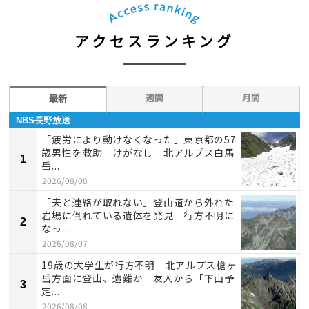
アクセスランキング
週間
月間
最新
NBS長野放送
「疲労により動けなくなった」東京都の57
歳男性を救助 けがなし 北アルプス白馬
1
岳...
2026/08/08
「夫と連絡が取れない」登山道から外れた
岩場に倒れている遺体を発見 行方不明に
2
なっ...
2026/08/07
19歳の大学生が行方不明 北アルプス槍ヶ
岳方面に登山、遭難か 友人から「下山予
3
定...
2026/08/08