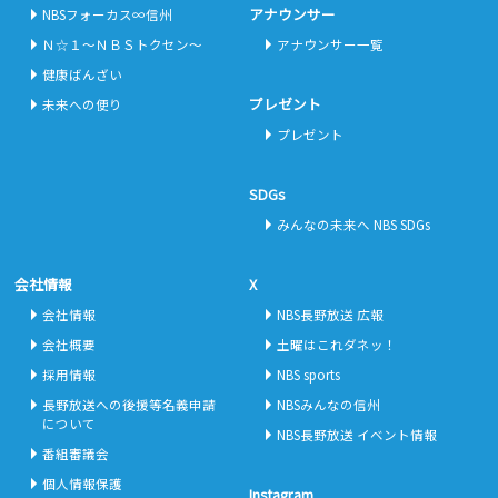
アナウンサー
NBSフォーカス∞信州
Ｎ☆１～ＮＢＳトクセン～
アナウンサー一覧
健康ばんざい
プレゼント
未来への便り
プレゼント
SDGs
みんなの未来へ NBS SDGs
会社情報
X
会社情報
NBS長野放送 広報
会社概要
土曜はこれダネッ！
採用情報
NBS sports
長野放送への後援等名義申請
NBSみんなの信州
について
NBS長野放送 イベント情報
番組審議会
個人情報保護
Instagram