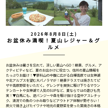
2026年8月8日(土)
お盆休み満喫！夏山レジャー＆グ
ルメ
お盆休みは暑さを忘れて、涼しい夏山へGO！絶景、グルメ、ア
クティビティなど、夏のお出かけに役立つ、信州の夏山情報を
たっぷりお届け！▼蓼科山の中腹に広がる白樺高原では女神湖
や北アルプスを望む大パノラマが！絶景テラスでは焼きたてピ
ザや高原野菜をいただく。ゲレンデを爽快に駆け下りるマウン
テンカートや女神湖で人気のSUPなど、夏ならではの遊びも充
実！▼白馬にも、逆バンジーや森を駆け抜ける空中アスレチッ
ク、清流での魚のつかみ取りなどアウトドア体験が勢ぞろい！
炭火で焼き上げたイワナや地元の夏野菜を使った窯焼きの本格