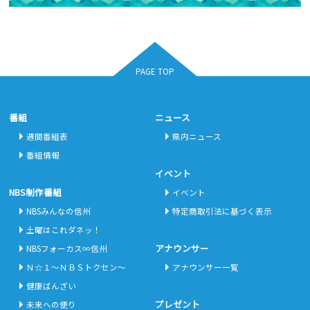
PAGE TOP
番組
ニュース
週間番組表
県内ニュース
番組情報
イベント
NBS制作番組
イベント
NBSみんなの信州
特定商取引法に基づく表示
土曜はこれダネッ！
アナウンサー
NBSフォーカス∞信州
Ｎ☆１～ＮＢＳトクセン～
アナウンサー一覧
健康ばんざい
プレゼント
未来への便り