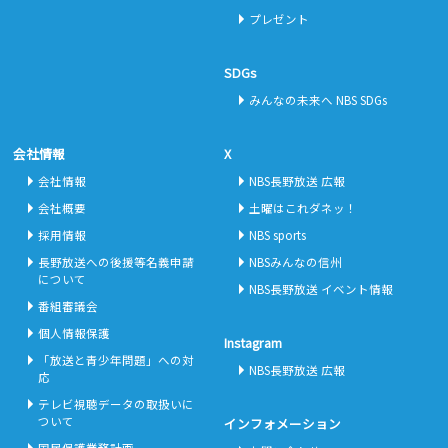
プレゼント
SDGs
みんなの未来へ NBS SDGs
会社情報
X
会社情報
NBS長野放送 広報
会社概要
土曜はこれダネッ！
採用情報
NBS sports
長野放送への後援等名義申請
NBSみんなの信州
について
NBS長野放送 イベント情報
番組審議会
個人情報保護
Instagram
「放送と青少年問題」への対
NBS長野放送 広報
応
テレビ視聴データの取扱いに
ついて
インフォメーション
国民保護業務計画