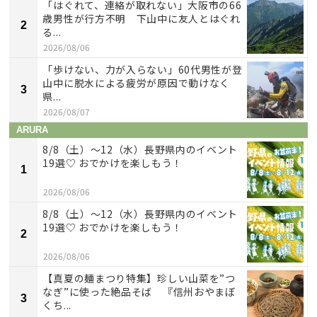
「はぐれて、連絡が取れない」大阪市の66
歳男性が行方不明 下山中に友人とはぐれ
2
る...
2026/08/06
「歩けない、力が入らない」60代男性が登
山中に脱水による疲労が原因で動けなく
3
県...
2026/08/07
ARURA
8/8（土）〜12（水）長野県内のイベント
19選♡ おでかけを楽しもう！
1
2026/08/06
8/8（土）〜12（水）長野県内のイベント
19選♡ おでかけを楽しもう！
2
2026/08/06
【真夏の麺まつり特集】珍しい山菜を”つ
なぎ”に使った絶品そば 『信州おやまぼ
3
くち...