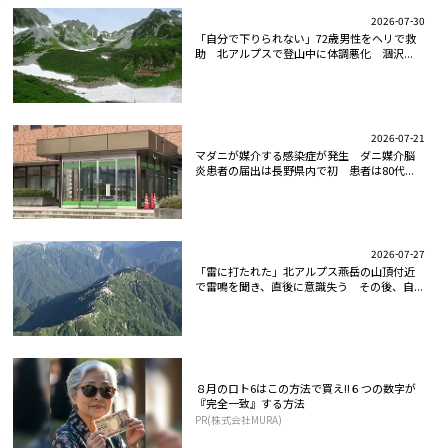
2026-07-30
「自分で下りられない」72歳男性をヘリで救
助 北アルプスで登山中に体調悪化 涸沢...
2026-07-21
マダニが媒介する感染症が発生 ダニ媒介脳
炎患者の届出は長野県内で初 患者は80代...
2026-07-27
「雷に打たれた」北アルプス燕岳の山頂付近
で雷鳴を聞き、直後に意識失う その後、自...
８月のロト6はこの方法で買え!!６つの数字が
『完全一致』する方法
PR(株式会社MURA)