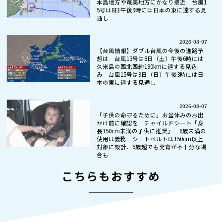
本島地方や奄美地方にかなり接近 台風1
5号は8日午後9時には日本の東に達する見
通し
2026-08-07
【台風情報】ダブル台風の今後の進路予
想は 台風13号は8日（土）午後6時には
久米島の西北西約190kmに達する見込
み 台風15号は9日（日）午後3時には日
本の東に達する見通し
2026-08-07
「子供の命守るために」お盆休みのお出
かけ前に確認を チャイルドシート「身
長150cm未満の子供に推奨」 6歳未満の
使用は義務 シートベルトは150cm以上
対象に設計、6歳超でも発育が不十分な場
合も
こちらもおすすめ