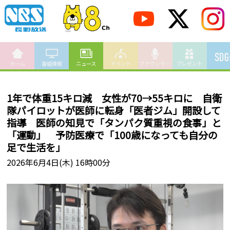
ホーム
番組情報
ニュース
イベント
アナウンサー
プレゼント
1年で体重15キロ減 女性が70→55キロに 自衛
隊パイロットが医師に転身「医者ジム」開設して
指導 医師の知見で「タンパク質重視の食事」と
「運動」 予防医療で「100歳になっても自分の
足で生活を」
2026年6月4日(木) 16時00分