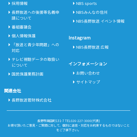
採用情報
NBS sports
長野放送への後援等名義申
NBSみんなの信州
請について
NBS長野放送 イベント情報
番組審議会
個人情報保護
Instagram
「放送と青少年問題」への
NBS長野放送 広報
対応
テレビ視聴データの取扱い
インフォメーション
について
お問い合わせ
国民保護業務計画
サイトマップ
関連会社
長野放送管財株式会社
長野市岡田町131-7 TEL026-227-3000(代表)
お寄せ頂いたご意見・ご質問に対して、個別に返信・対応をお約束するものではないこと
をご了承下さい。