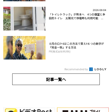
2026-08-04
「トイレトラック」が熊本へ 4つの個室と多
目的トイレ 太陽光で停電時も利用可能 ...
８月のロト6はこの方法で買え!!６つの数字が
『完全一致』する方法
PR(株式会社MURA)
Recommended by
記事一覧へ