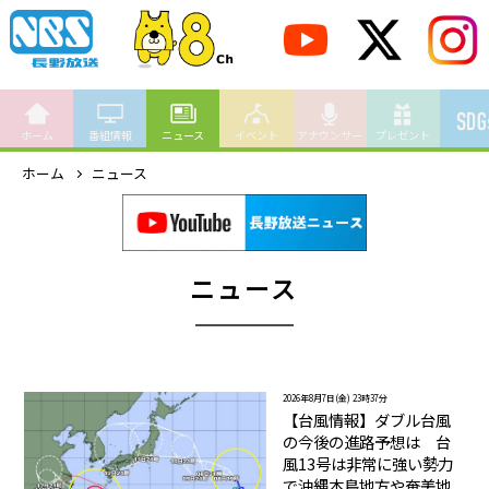
ホーム
番組情報
ニュース
イベント
アナウンサー
プレゼント
ホーム
ニュース
ニュース
2026年8月7日(金) 23時37分
【台風情報】ダブル台風
の今後の進路予想は 台
風13号は非常に強い勢力
で沖縄本島地方や奄美地