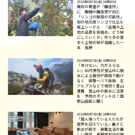
2026年8月7日(金) 19時00分
廃校の教室が「醸造所」
に 飯綱の醸造家が挑む
「リンゴの無限の可能性」
旬の地元産リンゴで仕込む
極上シードル 「品種や土
地の品質を見極め、どう味
にしていくか」作り手の意
志と土地の味が凝縮した一
本 長野
2026年8月7日(金) 18時58分
「歩けない、力が入らな
い」60代男性が登山中に脱
水による疲労が原因で動け
なく 県警ヘリで救助 北
アルプスなどで相次ぐ夏山
遭難 登山中の脱水に注意
を 予防のポイントは？国
際山岳医に聞く
2026年8月7日(金) 18時43分
「踏ん張っている人たちが
限界を迎えている」暑さと
断水が続き…避難生活の厳
しい現状 長野県社協が福