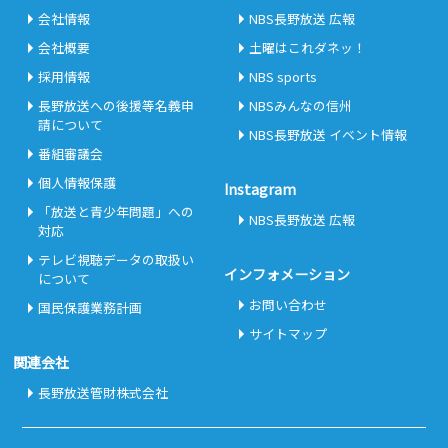
会社情報
NBS長野放送 広報
会社概要
土曜はこれダネッ！
採用情報
NBS sports
長野放送への後援等名義申
NBSみんなの信州
請について
NBS長野放送 イベント情報
番組審議会
個人情報保護
Instagram
「放送と青少年問題」への
NBS長野放送 広報
対応
テレビ視聴データの取扱い
インフォメーション
について
お問い合わせ
国民保護業務計画
サイトマップ
関連会社
長野放送管財株式会社