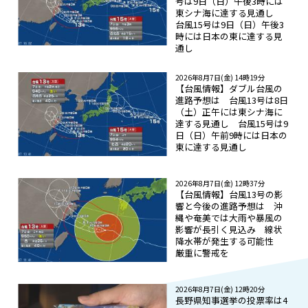
号は9日（日）午後3時には
東シナ海に達する見通し
台風15号は9日（日）午後3
時には日本の東に達する見
通し
2026年8月7日(金) 14時19分
【台風情報】ダブル台風の
進路予想は 台風13号は8日
（土）正午には東シナ海に
達する見通し 台風15号は9
日（日）午前9時には日本の
東に達する見通し
2026年8月7日(金) 12時37分
【台風情報】台風13号の影
響と今後の進路予想は 沖
縄や奄美では大雨や暴風の
影響が長引く見込み 線状
降水帯が発生する可能性
厳重に警戒を
2026年8月7日(金) 12時20分
長野県知事選挙の投票率は4