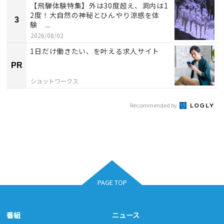
【飛騨体験特集】外は30度超え、洞内は1
2度！大自然の神秘とひんやり涼感を体
3
験 ...
2026/08/02
1日だけ働きたい、を叶える求人サイト
PR
ショットワークス
Recommended by
PAGE TOP
番組
ニュース