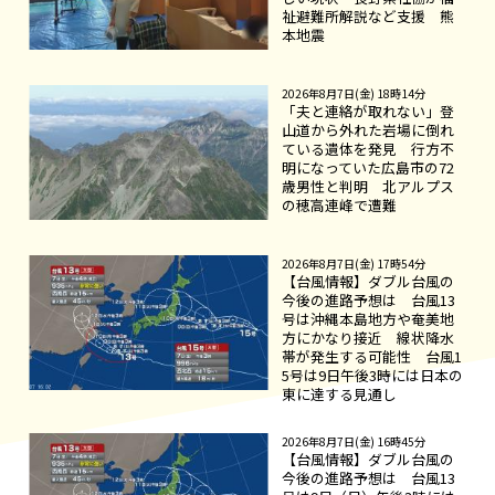
祉避難所解説など支援 熊
本地震
2026年8月7日(金) 18時14分
「夫と連絡が取れない」登
山道から外れた岩場に倒れ
ている遺体を発見 行方不
明になっていた広島市の72
歳男性と判明 北アルプス
の穂高連峰で遭難
2026年8月7日(金) 17時54分
【台風情報】ダブル台風の
今後の進路予想は 台風13
号は沖縄本島地方や奄美地
方にかなり接近 線状降水
帯が発生する可能性 台風1
5号は9日午後3時には日本の
東に達する見通し
2026年8月7日(金) 16時45分
【台風情報】ダブル台風の
今後の進路予想は 台風13