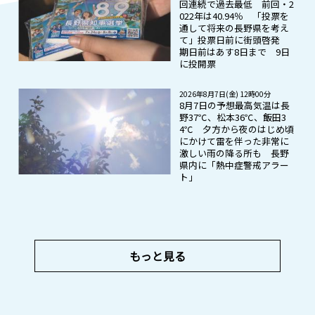
回連続で過去最低 前回・2
022年は40.94％ 「投票を
通して将来の長野県を考え
て」投票日前に街頭啓発
期日前はあす8日まで 9日
に投開票
2026年8月7日(金) 12時00分
8月7日の予想最高気温は長
野37℃、松本36℃、飯田3
4℃ 夕方から夜のはじめ頃
にかけて雷を伴った非常に
激しい雨の降る所も 長野
県内に「熱中症警戒アラー
ト」
もっと見る