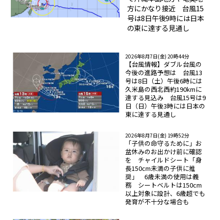
方にかなり接近 台風15
号は8日午後9時には日本
の東に達する見通し
2026年8月7日(金) 20時44分
【台風情報】ダブル台風の
今後の進路予想は 台風13
号は8日（土）午後6時には
久米島の西北西約190kmに
達する見込み 台風15号は9
日（日）午後3時には日本の
東に達する見通し
2026年8月7日(金) 19時52分
「子供の命守るために」お
盆休みのお出かけ前に確認
を チャイルドシート「身
長150cm未満の子供に推
奨」 6歳未満の使用は義
務 シートベルトは150cm
以上対象に設計、6歳超でも
発育が不十分な場合も