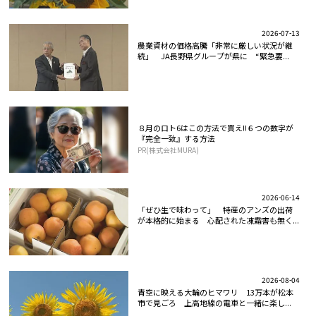
2026-07-13
農業資材の価格高騰「非常に厳しい状況が継
続」 JA長野県グループが県に “緊急要...
８月のロト6はこの方法で買え!!６つの数字が
『完全一致』する方法
PR(株式会社MURA)
2026-06-14
「ぜひ生で味わって」 特産のアンズの出荷
が本格的に始まる 心配された凍霜害も無く...
2026-08-04
青空に映える大輪のヒマワリ 13万本が松本
市で見ごろ 上高地線の電車と一緒に楽し...