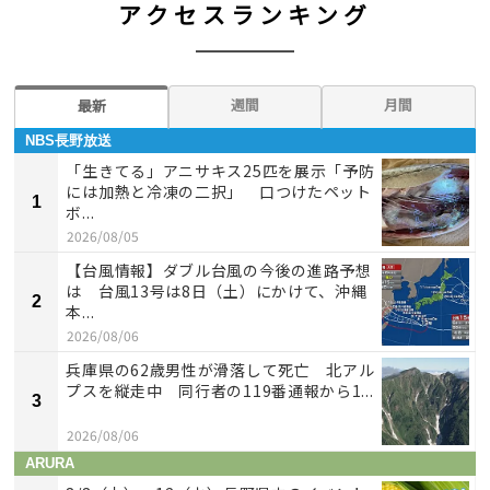
アクセスランキング
週間
月間
最新
NBS長野放送
「生きてる」アニサキス25匹を展示「予防
には加熱と冷凍の二択」 口つけたペット
1
ボ...
2026/08/05
【台風情報】ダブル台風の今後の進路予想
は 台風13号は8日（土）にかけて、沖縄
2
本...
2026/08/06
兵庫県の62歳男性が滑落して死亡 北アル
プスを縦走中 同行者の119番通報から1...
3
2026/08/06
ARURA