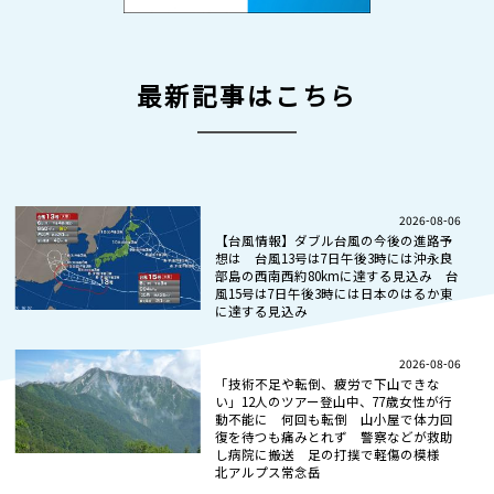
最新記事はこちら
2026-08-06
【台風情報】ダブル台風の今後の進路予
想は 台風13号は7日午後3時には沖永良
部島の西南西約80kmに達する見込み 台
風15号は7日午後3時には日本のはるか東
に達する見込み
2026-08-06
「技術不足や転倒、疲労で下山できな
い」12人のツアー登山中、77歳女性が行
動不能に 何回も転倒 山小屋で体力回
復を待つも痛みとれず 警察などが救助
し病院に搬送 足の打撲で軽傷の模様
北アルプス常念岳