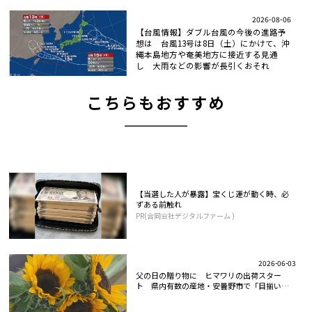
2026-08-06
【台風情報】ダブル台風の今後の進路予
想は 台風13号は8日（土）にかけて、沖
縄本島地方や奄美地方に接近する見通
し 大雨などの影響が長引くおそれ
こちらもおすすめ
【当選した人が暴露】宝くじ運が動く時、必
ずある前触れ
PR(合同会社デジタルファーム )
2026-06-03
父の日の贈り物に ヒマワリの出荷スター
ト 県内有数の産地・安曇野市で「目揃い
会」...