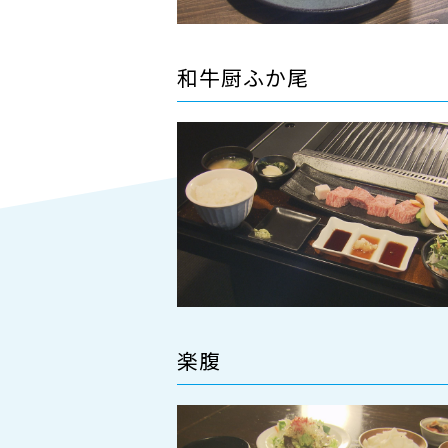
和牛厨ふか尾
楽腹