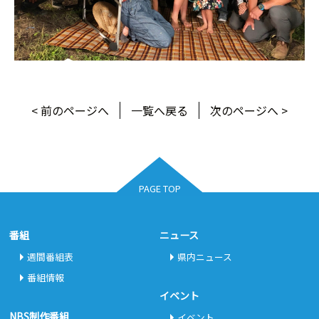
< 前のページへ
一覧へ戻る
次のページへ >
PAGE TOP
番組
ニュース
週間番組表
県内ニュース
番組情報
イベント
NBS制作番組
イベント