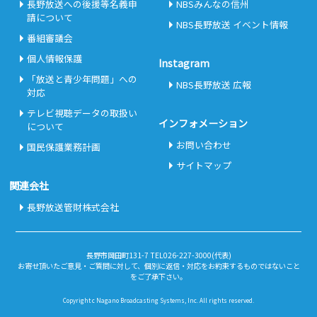
長野放送への後援等名義申
NBSみんなの信州
請について
NBS長野放送 イベント情報
番組審議会
個人情報保護
Instagram
「放送と青少年問題」への
NBS長野放送 広報
対応
テレビ視聴データの取扱い
インフォメーション
について
お問い合わせ
国民保護業務計画
サイトマップ
関連会社
長野放送管財株式会社
長野市岡田町131-7 TEL026-227-3000(代表)
お寄せ頂いたご意見・ご質問に対して、個別に返信・対応をお約束するものではないこと
をご了承下さい。
Copyright c Nagano Broadcasting Systems, Inc. All rights reserved.