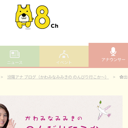
アナウンサー
ニュース
イベント
>
汾陽アナ ブログ（かわみなみみきの のんびり行こか～）
> ✿出