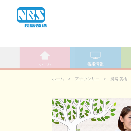
ホーム
番組情報
ホーム
>
アナウンサー
>
汾陽 美樹