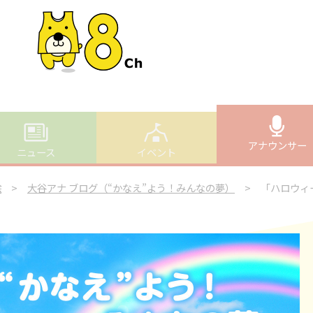
アナウンサー
ニュース
イベント
絵
>
大谷アナ ブログ（“かなえ”よう！みんなの夢）
> 「ハロウィ