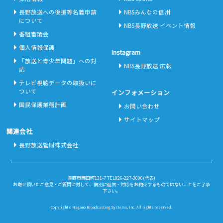
長野放送への後援等名義申請
NBSみんなの信州
について
NBS長野放送 イベント情報
番組審議会
個人情報保護
Instagram
「放送と青少年問題」への対
NBS長野放送 広報
応
テレビ視聴データの取扱いに
ついて
インフォメーション
国民保護業務計画
お問い合わせ
サイトマップ
関連会社
長野放送管財株式会社
長野市岡田町131-7 TEL026-227-3000(代表)
お寄せ頂いたご意見・ご質問に対して、個別に返信・対応をお約束するものではないことをご了承
下さい。
Copyright c Nagano Broadcasting Systems, Inc. All rights reserved.