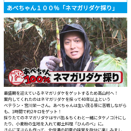
あべちゃん１００％「ネマガリダケ採り」
最盛期を迎えているネマガリダケをゲットするため高山村へ！
案内してくれたのはネマガリダケを採って40年以上という
ベテラン・宮川栄一さん。あべちゃんは生い茂る笹に苦戦しながら
も、1時間で約2キロをゲット！
採りたてのネマガリダケはサバ缶＆ちくわと一緒にタケノコ汁にし
たり、小麦粉の生地を入れて郷土料理「ひんのべ」に。
さらに天ぷらも作って、北信濃の初夏の味覚を存分に楽しみまし