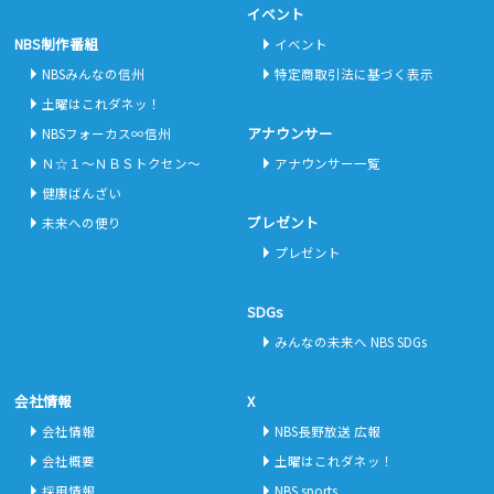
イベント
NBS制作番組
イベント
NBSみんなの信州
特定商取引法に基づく表示
土曜はこれダネッ！
アナウンサー
NBSフォーカス∞信州
Ｎ☆１～ＮＢＳトクセン～
アナウンサー一覧
健康ばんざい
プレゼント
未来への便り
プレゼント
SDGs
みんなの未来へ NBS SDGs
会社情報
X
会社情報
NBS長野放送 広報
会社概要
土曜はこれダネッ！
採用情報
NBS sports