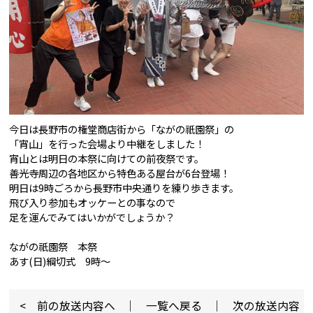
今日は長野市の権堂商店街から「ながの祇園祭」の
「宵山」を行った会場より中継をしました！
宵山とは明日の本祭に向けての前夜祭です。
善光寺周辺の各地区から特色ある屋台が6台登場！
明日は9時ごろから長野市中央通りを練り歩きます。
飛び入り参加もオッケーとの事なので
足を運んでみてはいかがでしょうか？
ながの祇園祭 本祭
あす(日)綱切式 9時〜
< 前の放送内容へ
｜
一覧へ戻る
｜
次の放送内容