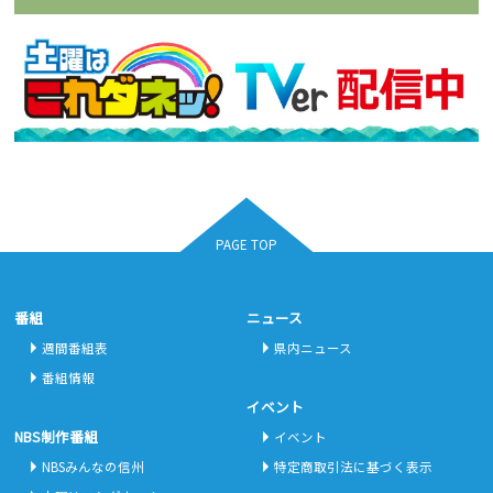
PAGE TOP
番組
ニュース
週間番組表
県内ニュース
番組情報
イベント
NBS制作番組
イベント
NBSみんなの信州
特定商取引法に基づく表示