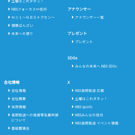
土曜はこれダネッ！
アナウンサー
NBSフォーカス∞信州
Ｎ☆１～ＮＢＳトクセン～
アナウンサー一覧
健康ばんざい
プレゼント
未来への便り
プレゼント
SDGs
みんなの未来へ NBS SDGs
会社情報
X
会社情報
NBS長野放送 広報
会社概要
土曜はこれダネッ！
採用情報
NBS sports
長野放送への後援等名義申請
NBSみんなの信州
について
NBS長野放送 イベント情報
番組審議会