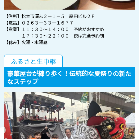
【住所】松本市深志２ー１－５ 森田ビル２Ｆ
【電話】０２６３ー３３ー１６７７
【営業】１１：３０～１４：００ 予約がおすすめ
１７：３０～２２：００ 夜は完全予約制
【休み】火曜・水曜昼
ふるさと生中継
豪華屋台が練り歩く！伝統的な夏祭りの新た
なステップ