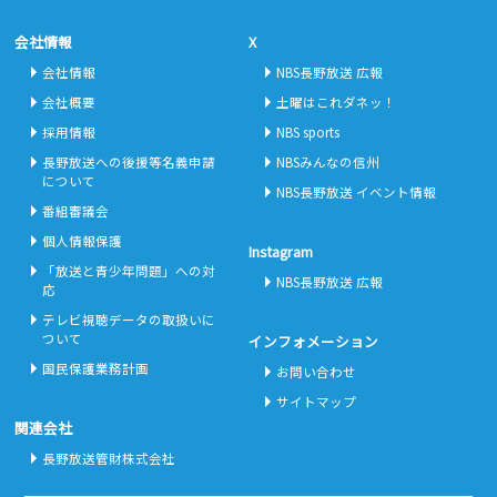
会社情報
X
会社情報
NBS長野放送 広報
会社概要
土曜はこれダネッ！
採用情報
NBS sports
長野放送への後援等名義申請
NBSみんなの信州
について
NBS長野放送 イベント情報
番組審議会
個人情報保護
Instagram
「放送と青少年問題」への対
NBS長野放送 広報
応
テレビ視聴データの取扱いに
ついて
インフォメーション
国民保護業務計画
お問い合わせ
サイトマップ
関連会社
長野放送管財株式会社