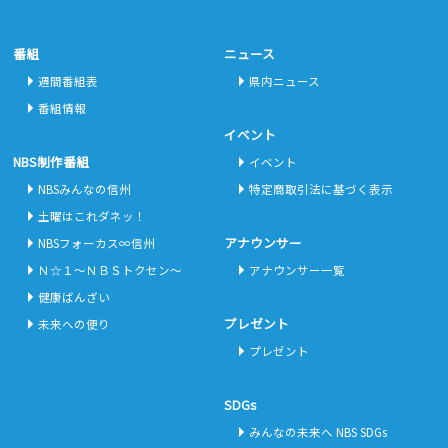
番組
ニュース
週間番組表
県内ニュース
番組情報
イベント
NBS制作番組
イベント
NBSみんなの信州
特定商取引法に基づく表示
土曜はこれダネッ！
アナウンサー
NBSフォーカス∞信州
Ｎ☆１～ＮＢＳトクセン～
アナウンサー一覧
健康ばんざい
プレゼント
未来への便り
プレゼント
SDGs
みんなの未来へ NBS SDGs