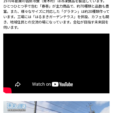
1970年創業の沓掛冷食（青木村）は冷凍食品を製造しています。
ひとつひとつ手で包む「春巻」が主力商品で、約70種類と品数も豊
富。また、様々なサイズに対応した「グラタン」は約20種類作って
います。工場には「はるまきガーデンテラス」を併設、カフェも開
き、地域住民との交流の場になっています。会社が目指す未来図を
伺います。