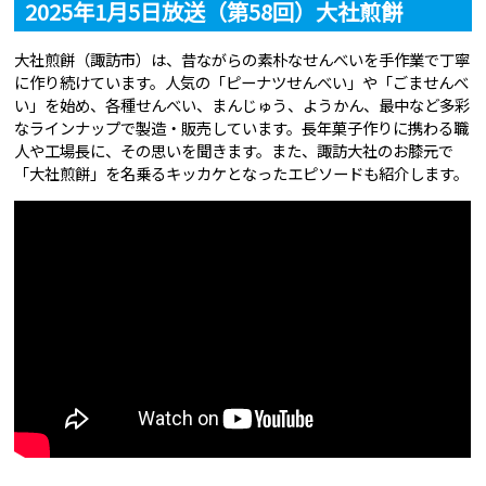
2025年1月5日放送（第58回）大社煎餅
大社煎餅（諏訪市）は、昔ながらの素朴なせんべいを手作業で丁寧
に作り続けています。人気の「ピーナツせんべい」や「ごませんべ
い」を始め、各種せんべい、まんじゅう、ようかん、最中など多彩
なラインナップで製造・販売しています。長年菓子作りに携わる職
人や工場長に、その思いを聞きます。また、諏訪大社のお膝元で
「大社煎餅」を名乗るキッカケとなったエピソードも紹介します。