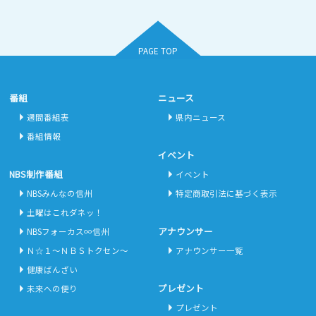
PAGE TOP
番組
ニュース
週間番組表
県内ニュース
番組情報
イベント
NBS制作番組
イベント
NBSみんなの信州
特定商取引法に基づく表示
土曜はこれダネッ！
アナウンサー
NBSフォーカス∞信州
Ｎ☆１～ＮＢＳトクセン～
アナウンサー一覧
健康ばんざい
プレゼント
未来への便り
プレゼント