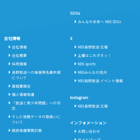
SDGs
みんなの未来へ NBS SDGs
会社情報
X
会社情報
NBS長野放送 広報
会社概要
土曜はこれダネッ！
採用情報
NBS sports
長野放送への後援等名義申請
NBSみんなの信州
について
NBS長野放送 イベント情報
番組審議会
個人情報保護
Instagram
「放送と青少年問題」への対
NBS長野放送 広報
応
テレビ視聴データの取扱いに
ついて
インフォメーション
国民保護業務計画
お問い合わせ
サイトマップ