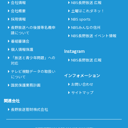
会社情報
NBS長野放送 広報
会社概要
土曜はこれダネッ！
採用情報
NBS sports
長野放送への後援等名義申
NBSみんなの信州
請について
NBS長野放送 イベント情報
番組審議会
個人情報保護
Instagram
「放送と青少年問題」への
NBS長野放送 広報
対応
テレビ視聴データの取扱い
インフォメーション
について
お問い合わせ
国民保護業務計画
サイトマップ
関連会社
長野放送管財株式会社