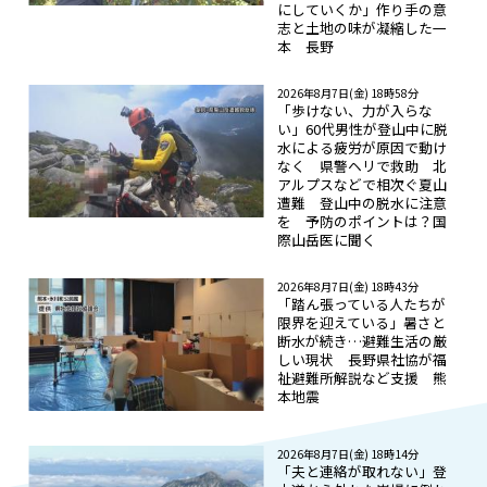
にしていくか」作り手の意
志と土地の味が凝縮した一
本 長野
2026年8月7日(金) 18時58分
「歩けない、力が入らな
い」60代男性が登山中に脱
水による疲労が原因で動け
なく 県警ヘリで救助 北
アルプスなどで相次ぐ夏山
遭難 登山中の脱水に注意
を 予防のポイントは？国
際山岳医に聞く
2026年8月7日(金) 18時43分
「踏ん張っている人たちが
限界を迎えている」暑さと
断水が続き…避難生活の厳
しい現状 長野県社協が福
祉避難所解説など支援 熊
本地震
2026年8月7日(金) 18時14分
「夫と連絡が取れない」登