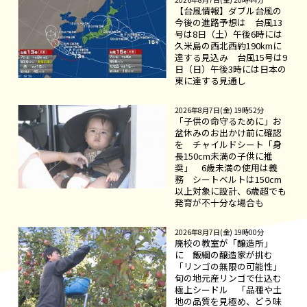
【台風情報】ダブル台風の
今後の進路予想は 台風13
号は8日（土）午後6時には
久米島の西北西約190kmに
達する見込み 台風15号は9
日（日）午後3時には日本の
東に達する見通し
2026年8月7日(金) 19時52分
「子供の命守るために」お
盆休みのお出かけ前に確認
を チャイルドシート「身
長150cm未満の子供に推
奨」 6歳未満の使用は義
務 シートベルトは150cm
以上対象に設計、6歳超でも
発育が不十分な場合も
2026年8月7日(金) 19時00分
廃校の教室が「醸造所」
に 飯綱の醸造家が挑む
「リンゴの無限の可能性」
旬の地元産リンゴで仕込む
極上シードル 「品種や土
地の品質を見極め、どう味