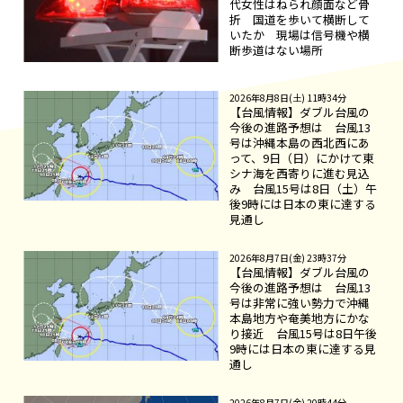
代女性はねられ顔面など骨
折 国道を歩いて横断して
いたか 現場は信号機や横
断歩道はない場所
2026年8月8日(土) 11時34分
【台風情報】ダブル台風の
今後の進路予想は 台風13
号は沖縄本島の西北西にあ
って、9日（日）にかけて東
シナ海を西寄りに進む見込
み 台風15号は8日（土）午
後9時には日本の東に達する
見通し
2026年8月7日(金) 23時37分
【台風情報】ダブル台風の
今後の進路予想は 台風13
号は非常に強い勢力で沖縄
本島地方や奄美地方にかな
り接近 台風15号は8日午後
9時には日本の東に達する見
通し
2026年8月7日(金) 20時44分