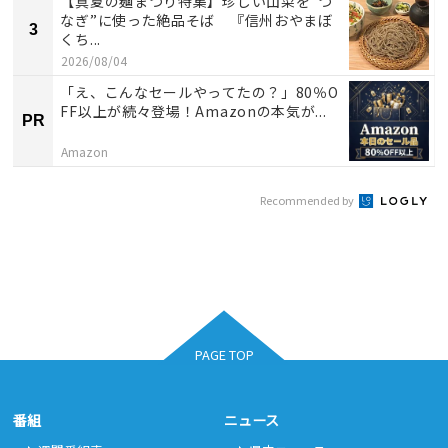
【真夏の麺まつり特集】珍しい山菜を”つ
なぎ”に使った絶品そば 『信州おやまぼ
3
くち...
2026/08/04
「え、こんなセールやってたの？」80％O
FF以上が続々登場！Amazonの本気が...
PR
Amazon
Recommended by
PAGE TOP
番組
ニュース