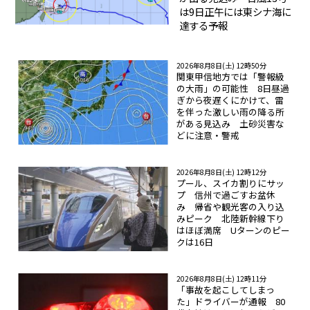
は9日正午には東シナ海に
達する予報
2026年8月8日(土) 12時50分
関東甲信地方では「警報級
の大雨」の可能性 8日昼過
ぎから夜遅くにかけて、雷
を伴った激しい雨の降る所
がある見込み 土砂災害な
どに注意・警戒
2026年8月8日(土) 12時12分
プール、スイカ割りにサッ
プ 信州で過ごすお盆休
み 帰省や観光客の入り込
みピーク 北陸新幹線下り
はほぼ満席 Uターンのピー
クは16日
2026年8月8日(土) 12時11分
「事故を起こしてしまっ
た」ドライバーが通報 80