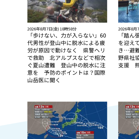
2026年8月7日(金) 18時58分
2026年8月7
「歩けない、力が入らない」60
「踏ん
代男性が登山中に脱水による疲
を迎え
労が原因で動けなく 県警ヘリ
き…避
で救助 北アルプスなどで相次
野県社
ぐ夏山遭難 登山中の脱水に注
支援 
意を 予防のポイントは？国際
山岳医に聞く