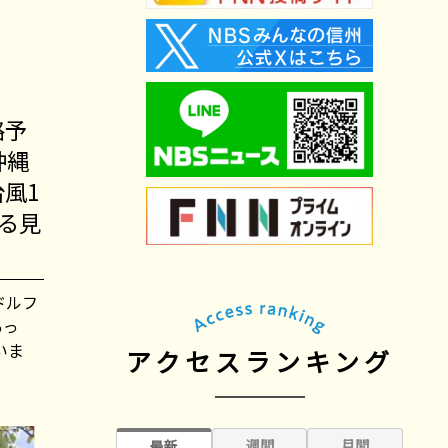
路予
沖縄
風1
る見
ドルフ
あっ
いま
アクセスランキング
週間
月間
最新