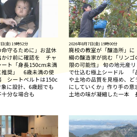
日(金) 19時52分
2026年8月7日(金) 19時00分
の命守るために」お盆休
廃校の教室が「醸造所」に
出かけ前に確認を チャ
綱の醸造家が挑む「リンゴ
ート「身長150cm未満
限の可能性」 旬の地元産リ
に推奨」 6歳未満の使
で仕込む極上シードル 「
 シートベルトは150c
や土地の品質を見極め、ど
対象に設計、6歳超でも
にしていくか」作り手の意
不十分な場合も
土地の味が凝縮した一本 