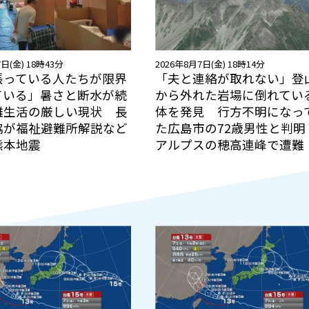
日(金) 18時43分
2026年8月7日(金) 18時14分
張っている人たちが限界
「夫と連絡が取れない」登
ている」暑さと断水が続
から外れた岩場に倒れてい
難生活の厳しい現状 長
体を発見 行方不明になっ
協が福祉避難所解説など
た広島市の72歳男性と判明
熊本地震
アルプスの穂高連峰で遭難