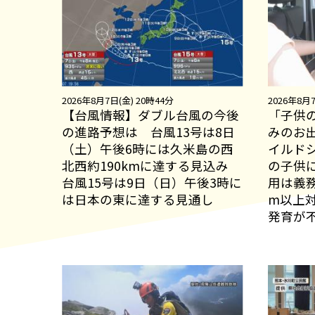
2026年8月7日(金) 20時44分
2026年8月7
【台風情報】ダブル台風の今後
「子供
の進路予想は 台風13号は8日
みのお
（土）午後6時には久米島の西
イルドシ
北西約190kmに達する見込み
の子供
台風15号は9日（日）午後3時に
用は義務
は日本の東に達する見通し
m以上
発育が