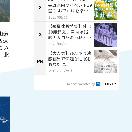
長野県内のイベント19
2
2
選♡ おでかけを楽し
もう！
2026/08/06
【飛騨体験特集】外は
30度超え、洞内は12
山道
3
3
度！大自然の神秘とひ
る遺
んやり涼感を体験 ...
2026/08/02
てい
【大人気】ひんやり冷
 北
感寝具で快適な睡眠を
PR
PR
あなたに。
アイリスプラザ
Recommended by