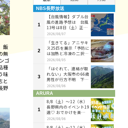
NBS長野放送
NB
【台風情報】ダブル台
風の進路予想は 台風
1
1
13号は8日（土）正午
には東シナ海に達す...
2026/08/07
「生きてる」アニサキ
 飯
ス25匹を展示「予防に
2
2
の無
は加熱と冷凍の二択」
口つけたペットボ...
ンゴ
2026/08/05
品種
「はぐれて、連絡が取
う味
れない」大阪市の66歳
3
3
男性が行方不明 下山
志と
中に友人とはぐれる...
2026/08/06
長野
ARURA
AR
8/8（土）〜12（水）
長野県内のイベント19
1
1
選♡ おでかけを楽し
もう！
2026/08/06
8/8（土）〜12（水）