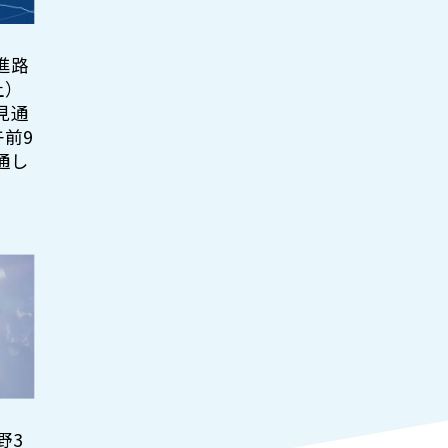
進路
土）
見通
午前9
通し
野3