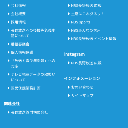
会社情報
NBS長野放送 広報
会社概要
土曜はこれダネッ！
採用情報
NBS sports
長野放送への後援等名義申
NBSみんなの信州
請について
NBS長野放送 イベント情報
番組審議会
個人情報保護
Instagram
「放送と青少年問題」への
NBS長野放送 広報
対応
テレビ視聴データの取扱い
インフォメーション
について
お問い合わせ
国民保護業務計画
サイトマップ
関連会社
長野放送管財株式会社