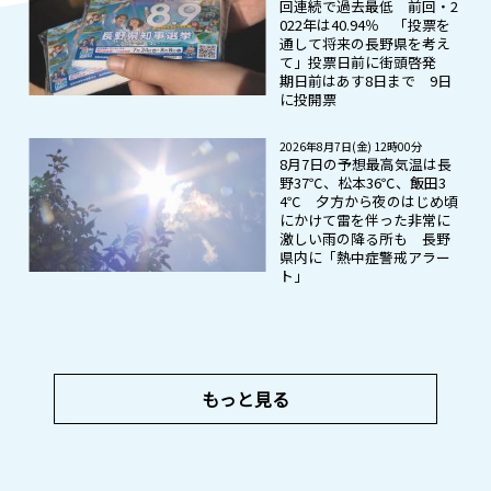
回連続で過去最低 前回・2
022年は40.94％ 「投票を
通して将来の長野県を考え
て」投票日前に街頭啓発
期日前はあす8日まで 9日
に投開票
2026年8月7日(金) 12時00分
8月7日の予想最高気温は長
野37℃、松本36℃、飯田3
4℃ 夕方から夜のはじめ頃
にかけて雷を伴った非常に
激しい雨の降る所も 長野
県内に「熱中症警戒アラー
ト」
もっと見る