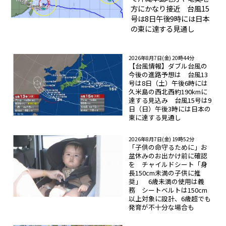
方にかなり接近 台風15
号は8日午後9時には日本
の東に達する見通し
2026年8月7日(金) 20時44分
【台風情報】ダブル台風の
今後の進路予想は 台風13
号は8日（土）午後6時には
久米島の西北西約190kmに
達する見込み 台風15号は9
日（日）午後3時には日本の
東に達する見通し
2026年8月7日(金) 19時52分
「子供の命守るために」お
盆休みのお出かけ前に確認
を チャイルドシート「身
長150cm未満の子供に推
奨」 6歳未満の使用は義
務 シートベルトは150cm
以上対象に設計、6歳超でも
発育が不十分な場合も