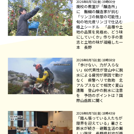
2026年8月7日(金) 19時00分
廃校の教室が「醸造所」
に 飯綱の醸造家が挑む
「リンゴの無限の可能性」
旬の地元産リンゴで仕込む
極上シードル 「品種や土
地の品質を見極め、どう味
にしていくか」作り手の意
志と土地の味が凝縮した一
本 長野
2026年8月7日(金) 18時58分
「歩けない、力が入らな
い」60代男性が登山中に脱
水による疲労が原因で動け
なく 県警ヘリで救助 北
アルプスなどで相次ぐ夏山
遭難 登山中の脱水に注意
を 予防のポイントは？国
際山岳医に聞く
2026年8月7日(金) 18時43分
「踏ん張っている人たちが
限界を迎えている」暑さと
断水が続き…避難生活の厳
しい現状 長野県社協が福