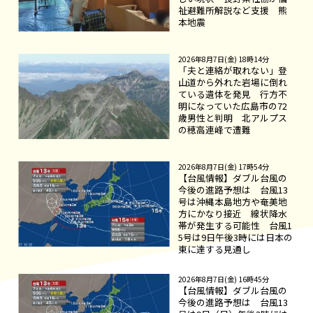
祉避難所解説など支援 熊
本地震
2026年8月7日(金) 18時14分
「夫と連絡が取れない」登
山道から外れた岩場に倒れ
ている遺体を発見 行方不
明になっていた広島市の72
歳男性と判明 北アルプス
の穂高連峰で遭難
2026年8月7日(金) 17時54分
【台風情報】ダブル台風の
今後の進路予想は 台風13
号は沖縄本島地方や奄美地
方にかなり接近 線状降水
帯が発生する可能性 台風1
5号は9日午後3時には日本の
東に達する見通し
2026年8月7日(金) 16時45分
【台風情報】ダブル台風の
今後の進路予想は 台風13