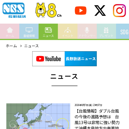
ホーム
番組情報
ニュース
イベント
アナウンサー
プレゼント
ホーム
ニュース
ニュース
2026年8月7日(金) 23時37分
【台風情報】ダブル台風
の今後の進路予想は 台
風13号は非常に強い勢力
で沖縄本島地方や奄美地