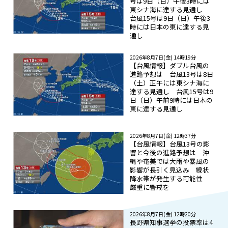
号は9日（日）午後3時には
東シナ海に達する見通し
台風15号は9日（日）午後3
時には日本の東に達する見
通し
2026年8月7日(金) 14時19分
【台風情報】ダブル台風の
進路予想は 台風13号は8日
（土）正午には東シナ海に
達する見通し 台風15号は9
日（日）午前9時には日本の
東に達する見通し
2026年8月7日(金) 12時37分
【台風情報】台風13号の影
響と今後の進路予想は 沖
縄や奄美では大雨や暴風の
影響が長引く見込み 線状
降水帯が発生する可能性
厳重に警戒を
2026年8月7日(金) 12時20分
長野県知事選挙の投票率は4