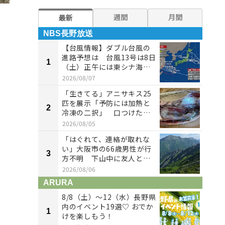
週間
月間
最新
NBS長野放送
NB
【台風情報】ダブル台風の
進路予想は 台風13号は8日
1
1
（土）正午には東シナ海に
達す...
2026/08/07
「生きてる」アニサキス25
匹を展示「予防には加熱と
2
2
冷凍の二択」 口つけたペ
ットボ...
2026/08/05
「はぐれて、連絡が取れな
い」大阪市の66歳男性が行
3
3
方不明 下山中に友人とは
ぐれる...
2026/08/06
ARURA
AR
8/8（土）〜12（水）長野県
内のイベント19選♡ おでか
1
1
けを楽しもう！