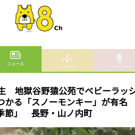
ニュース
イベント
アナウンサー
誕生 地獄谷野猿公苑でベビーラッ
につかる「スノーモンキー」が有
季節」 長野・山ノ内町