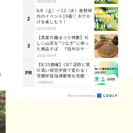
2026/08/06
8/8（土）〜12（水）長野県
内のイベント19選♡ おでか
2
2
けを楽しもう！
2026/08/06
【真夏の麺まつり特集】珍
しい山菜を”つなぎ”に使っ
3
3
た絶品そば 『信州おやま
ぼくち...
2026/08/04
【8/25開催】CBT活用と質
の高い探究学習で変わる！
赤
PR
PR
次期学習指導要領を見据え
た...
COMPASS
Recommended by