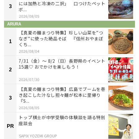
には加熱と冷凍の二択」 口つけたペット
3
ボ...
2026/08/05
ARURA
【真夏の麺まつり特集】珍しい山菜を”つ
なぎ”に使った絶品そば 『信州おやまぼ
1
くち...
2026/08/04
7/31（金）～ 8/2（日）長野県のイベント
15選♡ おでかけを楽しもう！
2
2026/07/30
【真夏の麺まつり特集】広島でブームを巻
き起こした汁なし担々麺が松本に里帰り
3
『S...
2026/08/05
トップ棋士が中学受験の体験談を語る特別
座談会
PR
SAPIX YOZEMI GROUP