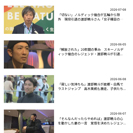
2026-07-08
「切ない」ノルディック複合が五輪から除
外 現役引退の渡部暁斗さん「女子種目の普
及...
2026-06-05
「解放された」20年間の重み スキーノルデ
ィック複合のレジェンド・渡部暁斗が引退...
2026-06-08
「寂しい気持ちも」渡部暁斗が故郷・白馬で
ラストジャンプ 高木美帆も激走、子供たち...
2026-06-07
「そんなんだったらやめれば」渡部暁斗の心
を動かした妻の一言 覚悟を決めたレジェン...