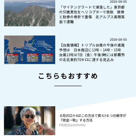
2026-08-05
「ザイテングラートで滑落した」東京都
の57歳男性をヘリコプターで救助 鎖骨
と肋骨の骨折で重傷 北アルプス奥穂高
岳で遭難
2026-08-05
【台風情報】トリプル台風の今後の進路
予想は 日本周辺に13号・14号・15号
台風13号は7日（金）午後3時には那覇市
の北北東約70キロに達する見込み
こちらもおすすめ
８月のロト6はこの方法で買え!!６つの数字が
『完全一致』する方法
PR(株式会社MURA)