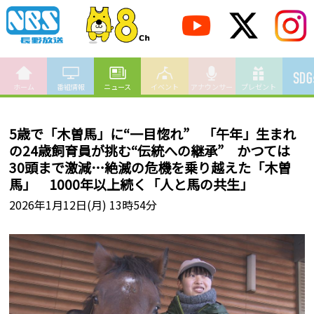
ホーム
番組情報
ニュース
イベント
アナウンサー
プレゼント
5歳で「木曽馬」に“一目惚れ” 「午年」生まれ
の24歳飼育員が挑む“伝統への継承” かつては
30頭まで激減…絶滅の危機を乗り越えた「木曽
馬」 1000年以上続く「人と馬の共生」
2026年1月12日(月) 13時54分