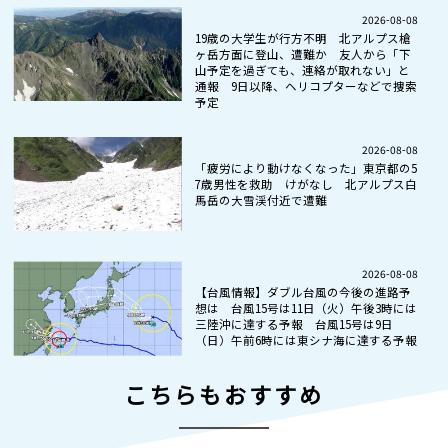
2026-08-08
19歳の大学生が行方不明 北アルプス槍
ヶ岳方面に登山、遭難か 友人から「下
山予定を過ぎても、連絡が取れない」と
通報 9日以降、ヘリコプターなどで捜索
予定
2026-08-08
「疲労により動けなくなった」東京都の5
7歳男性を救助 けがなし 北アルプス白
馬岳の大雪渓付近で遭難
2026-08-08
【台風情報】ダブル台風の今後の進路予
想は 台風15号は11日（火）午後3時には
三陸沖に達する予報 台風15号は9日
（日）午前6時には東シナ海に達する予報
こちらもおすすめ