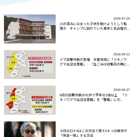
2026-07-19
川の深みにはまった子供を助けようとして転
落か キャンプに訪れていた東京と名古屋の...
2026-06-13
クマ目撃件数が急増 木曽地域に「ツキノワ
グマ出没注意報」 「生ごみは収集日の朝に...
2026-06-27
6月の目撃件数は91件で平年の2倍以上 「ツ
キノワグマ出没注意報」を「警報」に引...
８月のロト6はこの方法で買え!!６つの数字が
『完全一致』する方法