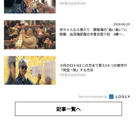
PR(株式会社MURA)
2026-06-29
赤ちゃんも土俵入り 御嶽海の“高い高い”に
感動 出羽海部屋の木曽合宿で初 0歳～...
８月のロト6はこの方法で買え!!６つの数字が
『完全一致』する方法
PR(株式会社MURA)
Recommended by
記事一覧へ