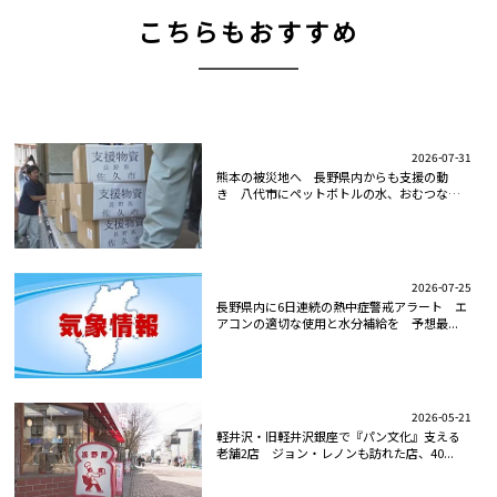
こちらもおすすめ
2026-07-31
熊本の被災地へ 長野県内からも支援の動
き 八代市にペットボトルの水、おむつなど
支...
2026-07-25
長野県内に6日連続の熱中症警戒アラート エ
アコンの適切な使用と水分補給を 予想最...
2026-05-21
軽井沢・旧軽井沢銀座で『パン文化』支える
老舗2店 ジョン・レノンも訪れた店、40...