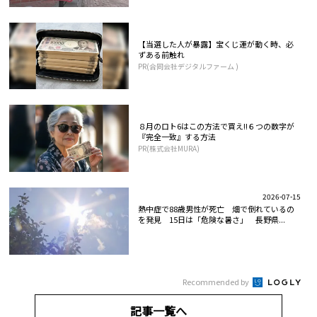
【当選した人が暴露】宝くじ運が動く時、必
ずある前触れ
PR(合同会社デジタルファーム )
８月のロト6はこの方法で買え!!６つの数字が
『完全一致』する方法
PR(株式会社MURA)
2026-07-15
熱中症で88歳男性が死亡 畑で倒れているの
を発見 15日は「危険な暑さ」 長野県...
Recommended by
記事一覧へ