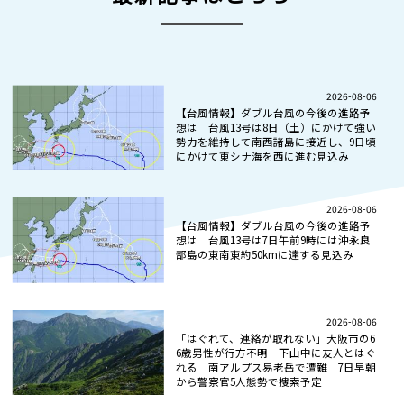
2026-08-06
【台風情報】ダブル台風の今後の進路予
想は 台風13号は8日（土）にかけて強い
勢力を維持して南西諸島に接近し、9日頃
にかけて東シナ海を西に進む見込み
2026-08-06
【台風情報】ダブル台風の今後の進路予
想は 台風13号は7日午前9時には沖永良
部島の東南東約50kmに達する見込み
2026-08-06
「はぐれて、連絡が取れない」大阪市の6
6歳男性が行方不明 下山中に友人とはぐ
れる 南アルプス易老岳で遭難 7日早朝
から警察官5人態勢で捜索予定