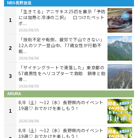
NBS長野放送
「生きてる」アニサキス25匹を展示「予防
には加熱と冷凍の二択」 口つけたペット
1
ボ...
2026/08/05
「技術不足や転倒、疲労で下山できない」
12人のツアー登山中、77歳女性が行動不
2
能...
2026/08/06
「ザイテングラートで滑落した」東京都の
57歳男性をヘリコプターで救助 鎖骨と肋
3
骨...
2026/08/05
ARURA
8/8（土）〜12（水）長野県内のイベント
19選♡ おでかけを楽しもう！
1
2026/08/06
8/8（土）〜12（水）長野県内のイベント
19選♡ おでかけを楽しもう！