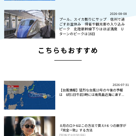
2026-08-08
プール、スイカ割りにサップ 信州で過
ごすお盆休み 帰省や観光客の入り込み
ピーク 北陸新幹線下りはほぼ満席 U
ターンのピークは16日
こちらもおすすめ
2026-07-31
【台風情報】猛烈な台風13号の今後の予報
は 8月1日午前3時には南鳥島近海に達す...
８月のロト6はこの方法で買え!!６つの数字が
『完全一致』する方法
PR(株式会社MURA)