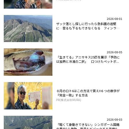
2026-08-01
ザック落とし探しに行ったら急斜面の岩壁
に…登るも下るもできなくなる フィンラン
ド...
2026-08-05
「生きてる」アニサキス25匹を展示「予防に
は加熱と冷凍の二択」 口つけたペットボ...
８月のロト6はこの方法で買え!!６つの数字が
『完全一致』する方法
PR(株式会社MURA)
2026-08-03
「暗くて身動きできない」シンガポール国籍
の男女2人救助 雨具もビバークする装備も...