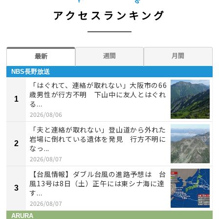
アクセスランキング
週間
月間
最新
NBS長野放送
「はぐれて、連絡が取れない」大阪市の66
歳男性が行方不明 下山中に友人とはぐれ
1
る...
2026/08/06
「夫と連絡が取れない」登山道から外れた
岩場に倒れている遺体を発見 行方不明に
2
なっ...
2026/08/07
【台風情報】ダブル台風の進路予想は 台
風13号は8日（土）正午には東シナ海に達
3
す...
2026/08/07
ARURA