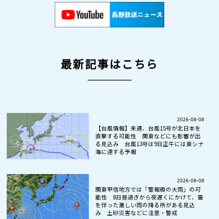
最新記事はこちら
2026-08-08
【台風情報】来週、台風15号が北日本を
直撃する可能性 関東などにも影響が出
る見込み 台風13号は9日正午には東シナ
海に達する予報
2026-08-08
関東甲信地方では「警報級の大雨」の可
能性 8日昼過ぎから夜遅くにかけて、雷
を伴った激しい雨の降る所がある見込
み 土砂災害などに注意・警戒