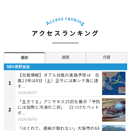
アクセスランキング
週間
月間
最新
NBS長野放送
【台風情報】ダブル台風の進路予想は 台
風13号は8日（土）正午には東シナ海に達
1
す...
2026/08/07
「生きてる」アニサキス25匹を展示「予防
には加熱と冷凍の二択」 口つけたペット
2
ボ...
2026/08/05
「はぐれて、連絡が取れない」大阪市の66