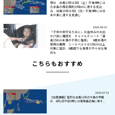
想は 台風13号は8日（土）午後6時には
久米島の西北西約190kmに達する見込
み 台風15号は9日（日）午後3時には日
本の東に達する見通し
2026-08-07
「子供の命守るために」お盆休みのお出
かけ前に確認を チャイルドシート「身
長150cm未満の子供に推奨」 6歳未満の
使用は義務 シートベルトは150cm以上
対象に設計、6歳超でも発育が不十分な場
合も
こちらもおすすめ
2026-07-31
【台風情報】猛烈な台風13号の今後の予報
は 8月1日午前3時には南鳥島近海に達す...