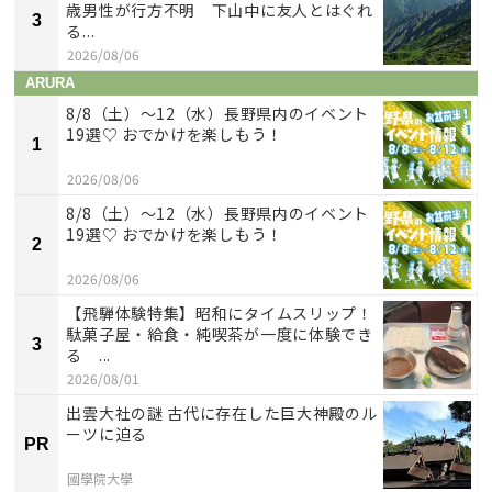
歳男性が行方不明 下山中に友人とはぐれ
3
る...
2026/08/06
ARURA
8/8（土）〜12（水）長野県内のイベント
19選♡ おでかけを楽しもう！
1
2026/08/06
8/8（土）〜12（水）長野県内のイベント
19選♡ おでかけを楽しもう！
2
2026/08/06
【飛騨体験特集】昭和にタイムスリップ！
駄菓子屋・給食・純喫茶が一度に体験でき
3
る ...
2026/08/01
出雲大社の謎 古代に存在した巨大神殿のル
ーツに迫る
PR
國學院大學