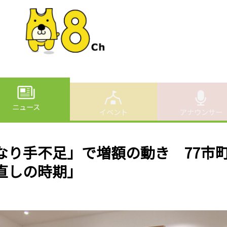
ニュース
イベント
アナウンサー
なり手不足」で増額の動き 77市
直しの時期」