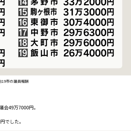
内19市の議員報酬
会49万7000円。
0円でした。