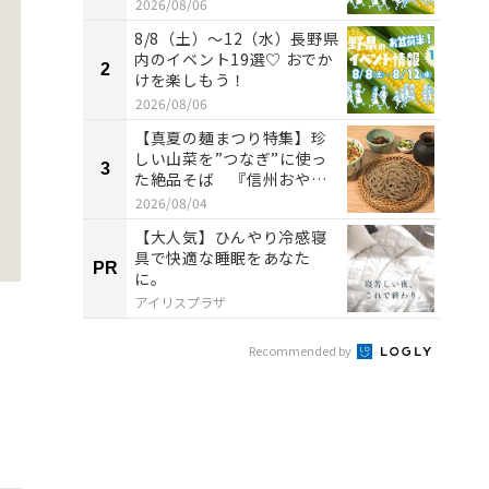
2026/08/06
8/8（土）〜12（水）長野県
内のイベント19選♡ おでか
2
2
けを楽しもう！
2026/08/06
【真夏の麺まつり特集】珍
しい山菜を”つなぎ”に使っ
3
3
た絶品そば 『信州おやま
ぼくち...
2026/08/04
【大人気】ひんやり冷感寝
具で快適な睡眠をあなた
PR
PR
に。
アイリスプラザ
Recommended by