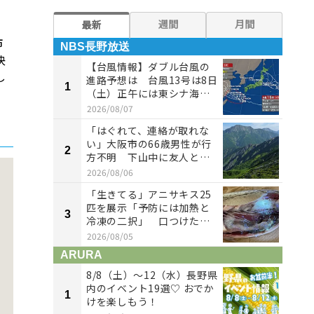
週間
月間
最新
市
NBS長野放送
NB
決
【台風情報】ダブル台風の
し
進路予想は 台風13号は8日
1
1
（土）正午には東シナ海に
達す...
2026/08/07
「はぐれて、連絡が取れな
い」大阪市の66歳男性が行
2
2
方不明 下山中に友人とは
ぐれる...
2026/08/06
「生きてる」アニサキス25
匹を展示「予防には加熱と
3
3
冷凍の二択」 口つけたペ
ットボ...
2026/08/05
ARURA
AR
8/8（土）〜12（水）長野県
内のイベント19選♡ おでか
1
1
けを楽しもう！