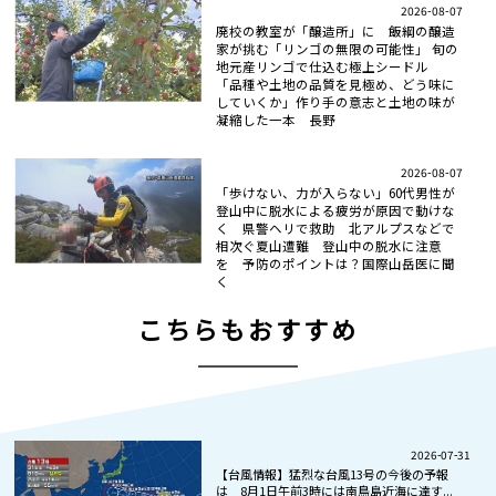
2026-08-07
廃校の教室が「醸造所」に 飯綱の醸造
家が挑む「リンゴの無限の可能性」 旬の
地元産リンゴで仕込む極上シードル
「品種や土地の品質を見極め、どう味に
していくか」作り手の意志と土地の味が
凝縮した一本 長野
2026-08-07
「歩けない、力が入らない」60代男性が
登山中に脱水による疲労が原因で動けな
く 県警ヘリで救助 北アルプスなどで
相次ぐ夏山遭難 登山中の脱水に注意
を 予防のポイントは？国際山岳医に聞
く
こちらもおすすめ
2026-07-31
【台風情報】猛烈な台風13号の今後の予報
は 8月1日午前3時には南鳥島近海に達す...