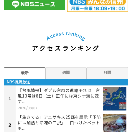
アクセスランキング
週間
月間
最新
NBS長野放送
【台風情報】ダブル台風の進路予想は 台
風13号は8日（土）正午には東シナ海に達
1
す...
2026/08/07
「生きてる」アニサキス25匹を展示「予防
には加熱と冷凍の二択」 口つけたペット
2
ボ...