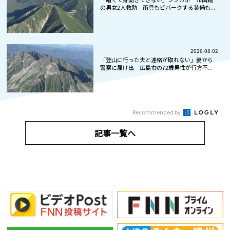
の男女2人救助 雨具もビバークする装備も...
2026-08-02
「登山に行った夫と連絡が取れない」妻から
警察に届け出 広島市の72歳男性が行方不...
Recommended by
記事一覧へ