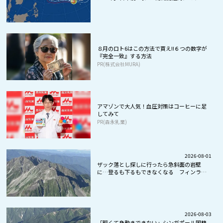
８月のロト6はこの方法で買え!!６つの数字が
『完全一致』する方法
PR(株式会社MURA)
アマゾンで大人気！血圧対策はコーヒーに足
してみて
PR(森永乳業)
2026-08-01
ザック落とし探しに行ったら急斜面の岩壁
に…登るも下るもできなくなる フィンラン
ド...
2026-08-03
「暗くて身動きできない」シンガポール国籍