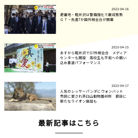
2023-04-16
避暑地・軽井沢は警備強化で厳戒態勢
Ｇ７・先進7か国外相会合が開幕
2023-04-15
あすから軽井沢でG7外相会合 メディア
センターも開設 高校生も平和への願い
込め書道パフォーマンス
2023-04-17
人気のレッサーパンダにウォンバット
市民に愛され茶臼山動物園40年 節目に
新たなライオン施設も
最新記事はこちら