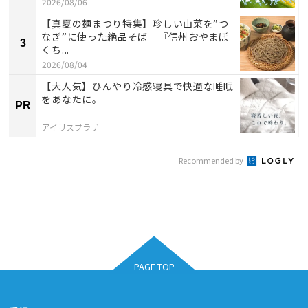
2026/08/06
【真夏の麺まつり特集】珍しい山菜を”つ
なぎ”に使った絶品そば 『信州おやまぼ
3
くち...
2026/08/04
【大人気】ひんやり冷感寝具で快適な睡眠
をあなたに。
PR
アイリスプラザ
Recommended by
PAGE TOP