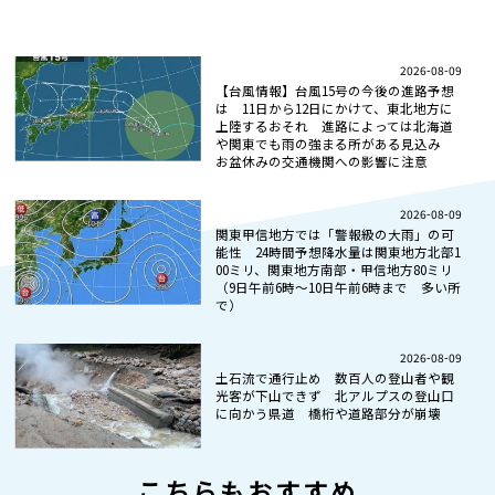
2026-08-09
【台風情報】台風15号の今後の進路予想
は 11日から12日にかけて、東北地方に
上陸するおそれ 進路によっては北海道
や関東でも雨の強まる所がある見込み
お盆休みの交通機関への影響に注意
2026-08-09
関東甲信地方では「警報級の大雨」の可
能性 24時間予想降水量は関東地方北部1
00ミリ、関東地方南部・甲信地方80ミリ
（9日午前6時～10日午前6時まで 多い所
で）
2026-08-09
土石流で通行止め 数百人の登山者や観
光客が下山できず 北アルプスの登山口
に向かう県道 橋桁や道路部分が崩壊
こちらもおすすめ