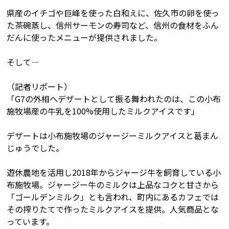
県産のイチゴや巨峰を使った白和えに、佐久市の卵を使っ
た茶碗蒸し、信州サーモンの寿司など、信州の食材をふん
だんに使ったメニューが提供されました。
そして―
（記者リポート）
「G7の外相へデザートとして振る舞われたのは、この小布
施牧場産の牛乳を100%使用したミルクアイスです」
デザートは小布施牧場のジャージーミルクアイスと葛まん
じゅうでした。
遊休農地を活用し2018年からジャージ牛を飼育している小
布施牧場。ジャージー牛のミルクは上品なコクと甘さから
「ゴールデンミルク」とも言われ、町内にあるカフェでは
その搾りたてで作ったミルクアイスを提供。人気商品とな
っています。