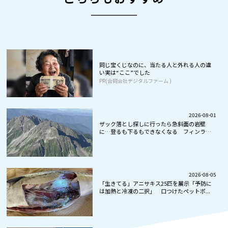
同じ宝くじなのに、当たる人と外れる人の違
い実は“ここ”でした
PR(合同会社デジタルファーム )
2026-08-01
ザック落とし探しに行ったら急斜面の岩壁
に…登るも下るもできなくなる フィンラン
ド...
2026-08-05
「生きてる」アニサキス25匹を展示「予防に
は加熱と冷凍の二択」 口つけたペットボ...