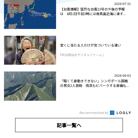
2026-07-31
【台風情報】猛烈な台風13号の今後の予報
は 8月1日午前3時には南鳥島近海に達す...
宝くじ当たる人だけが気づいている違い
PR(合同会社デジタルファーム )
2026-08-03
「暗くて身動きできない」シンガポール国籍
の男女2人救助 雨具もビバークする装備も...
Recommended by
記事一覧へ