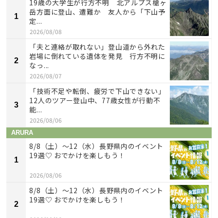
19歳の大学生が行方不明 北アルプス槍ヶ
岳方面に登山、遭難か 友人から「下山予
1
定...
2026/08/08
「夫と連絡が取れない」登山道から外れた
岩場に倒れている遺体を発見 行方不明に
2
なっ...
2026/08/07
「技術不足や転倒、疲労で下山できない」
12人のツアー登山中、77歳女性が行動不
3
能...
2026/08/06
ARURA
8/8（土）〜12（水）長野県内のイベント
19選♡ おでかけを楽しもう！
1
2026/08/06
8/8（土）〜12（水）長野県内のイベント
19選♡ おでかけを楽しもう！
2