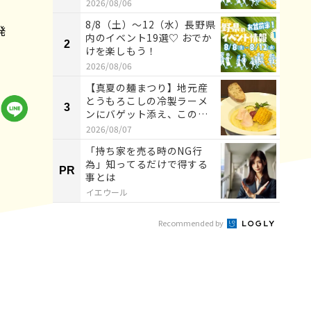
2026/08/06
8/8（土）〜12（水）長野県
発
内のイベント19選♡ おでか
2
2
けを楽しもう！
2026/08/06
【真夏の麺まつり】地元産
とうもろこしの冷製ラーメ
3
3
ンにバゲット添え、この発
想はなか...
2026/08/07
「持ち家を売る時のNG行
為」知ってるだけで得する
PR
PR
事とは
イエウール
Recommended by