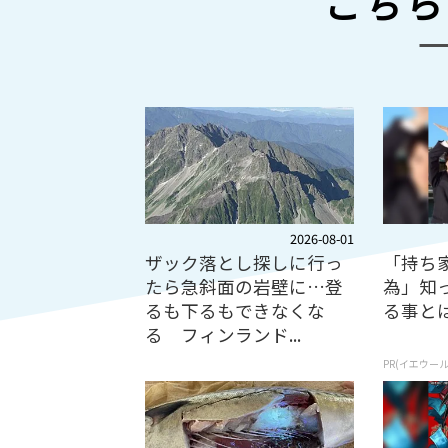
こちら
2026-08-01
ザック落とし探しに行っ
「持ち
たら急斜面の岩壁に…登
為」知
るも下るもできなくな
る事と
る フィンランド...
PR(イエウール