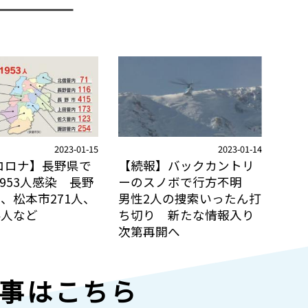
2023-01-15
2023-01-14
コロナ】長野県で
【続報】バックカントリ
953人感染 長野
ーのスノボで行方不明
人、松本市271人、
男性2人の捜索いったん打
4人など
ち切り 新たな情報入り
次第再開へ
事はこちら