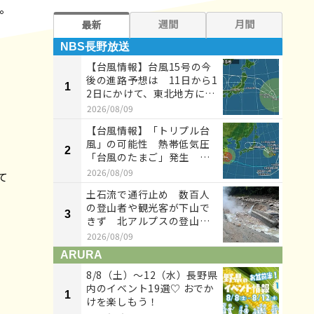
。
週間
月間
最新
NBS長野放送
NB
【台風情報】台風15号の今
後の進路予想は 11日から1
1
1
2日にかけて、東北地方に
上...
2026/08/09
【台風情報】「トリプル台
風」の可能性 熱帯低気圧
2
2
「台風のたまご」発生 小
笠原近海...
2026/08/09
て
土石流で通行止め 数百人
の登山者や観光客が下山で
3
3
きず 北アルプスの登山口
に向かう...
2026/08/09
ARURA
AR
8/8（土）〜12（水）長野県
内のイベント19選♡ おでか
1
1
けを楽しもう！