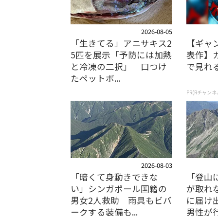
2026-08-05
「生きてる」アニサキス2
【ギャ
5匹を展示「予防には加熱
表作】
と冷凍の二択」 口つけ
で見れ
たペットボ...
PR(Rチャンネ
2026-08-03
「暗くて身動きできな
「登山
い」シンガポール国籍の
が取れ
男女2人救助 雨具もビバ
に届け
ークする装備も...
男性が行