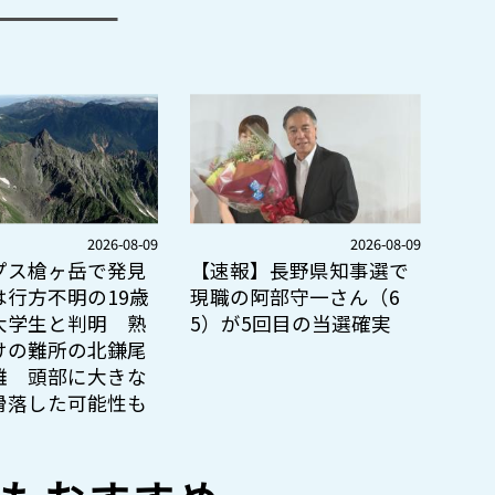
2026-08-09
2026-08-09
プス槍ヶ岳で発見
【速報】長野県知事選で
は行方不明の19歳
現職の阿部守一さん（6
大学生と判明 熟
5）が5回目の当選確実
けの難所の北鎌尾
難 頭部に大きな
滑落した可能性も