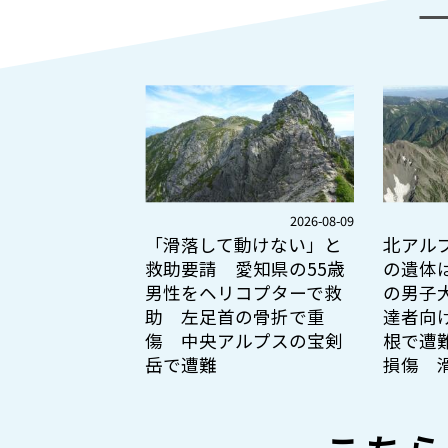
2026-08-09
「滑落して動けない」と
北アル
救助要請 愛知県の55歳
の遺体
男性をヘリコプターで救
の男子
助 左足首の骨折で重
達者向
傷 中央アルプスの宝剣
根で遭
岳で遭難
損傷 