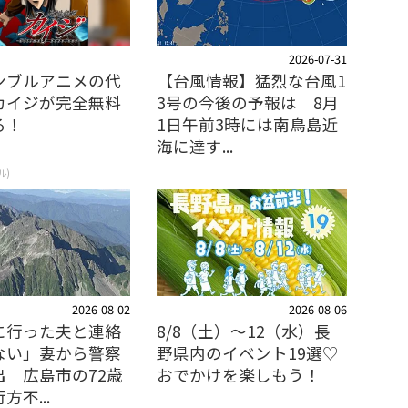
2026-07-31
ンブルアニメの代
【台風情報】猛烈な台風1
カイジが完全無料
3号の今後の予報は 8月
る！
1日午前3時には南鳥島近
海に達す...
ル)
2026-08-02
2026-08-06
に行った夫と連絡
8/8（土）〜12（水）長
ない」妻から警察
野県内のイベント19選♡
出 広島市の72歳
おでかけを楽しもう！
方不...