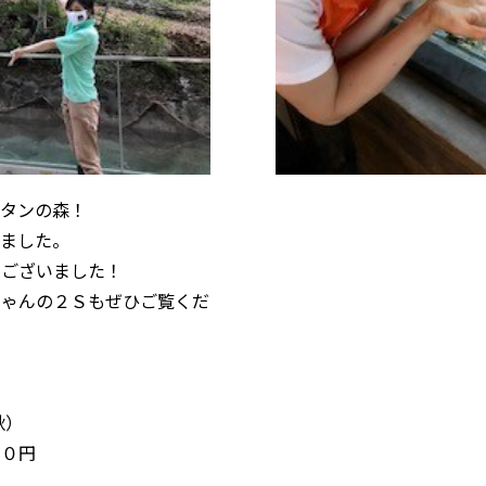
ータンの森！
きました。
うございました！
ちゃんの２Ｓもぜひご覧くだ
秋）
００円