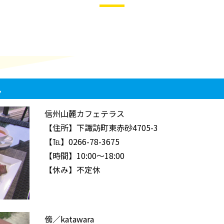
ん
信州山麓カフェテラス
【住所】下諏訪町東赤砂4705-3
【℡】0266-78-3675
【時間】10:00～18:00
【休み】不定休
傍／katawara