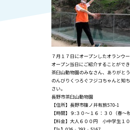
７月１７日にオープンしたオランウ
オープン当日にご紹介することがで
茶臼山動物園のみなさん、ありがと
のんびりくつろぐフジコちゃんと知
さい。
長野市茶臼山動物園
【住所】長野市篠ノ井有旅570-1
【時間】９:３０～１６：３０（春～
【料金】大人６００円 小中学生１
【℡】026‐293‐5167