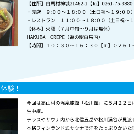
【住所】白馬村神城21462-1【℡】0261-75-3880
・売店 ９:００～１８:００（土日祝～１９:００
・レストラン １１:００～１８:００（土日祝～１
【休み】火曜（７月中旬～９月は無休）
HAKUBA CREPE（道の駅白馬内）
【時間】１０：３０～１６：３０【℡】０２６１
を体験！
今回は高山村の温泉旅館「松川館」に５月２２日
生中継。
テラスやサウナ内から北信五岳や松川渓谷が見渡
本格フィンランド式サウナで汗をたっぷりかいた