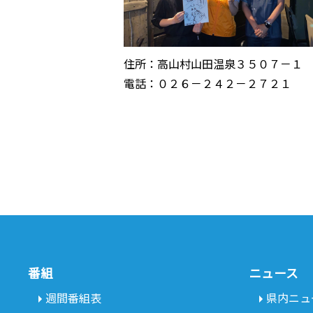
住所：高山村山田温泉３５０７－１
電話：０２６－２４２－２７２１
番組
ニュース
週間番組表
県内ニュ