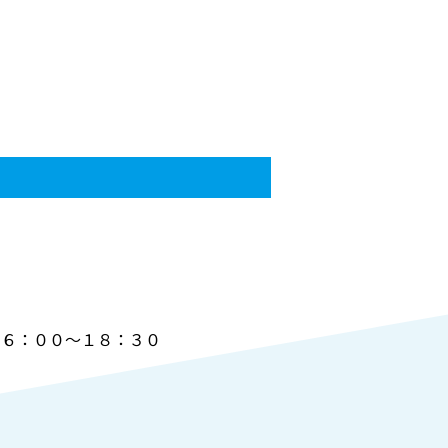
、１６：００～１８：３０