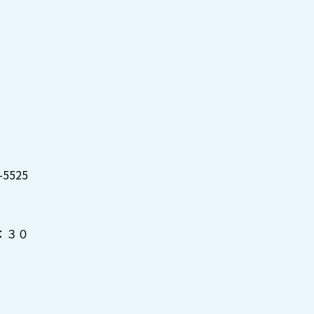
5525
０
：３０