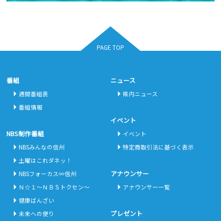
PAGE TOP
番組
ニュース
週間番組表
県内ニュース
番組情報
イベント
NBS制作番組
イベント
NBSみんなの信州
特定商取引法に基づく表示
土曜はこれダネッ！
アナウンサー
NBSフォーカス∞信州
Ｎ☆１～ＮＢＳトクセン～
アナウンサー一覧
健康ばんざい
プレゼント
未来への便り