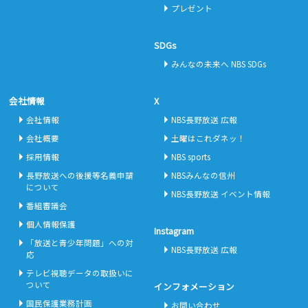
プレゼント
SDGs
みんなの未来へ NBS SDGs
会社情報
X
会社情報
NBS長野放送 広報
会社概要
土曜はこれダネッ！
採用情報
NBS sports
長野放送への後援等名義申請
NBSみんなの信州
について
NBS長野放送 イベント情報
番組審議会
個人情報保護
Instagram
「放送と青少年問題」への対
NBS長野放送 広報
応
テレビ視聴データの取扱いに
ついて
インフォメーション
国民保護業務計画
お問い合わせ