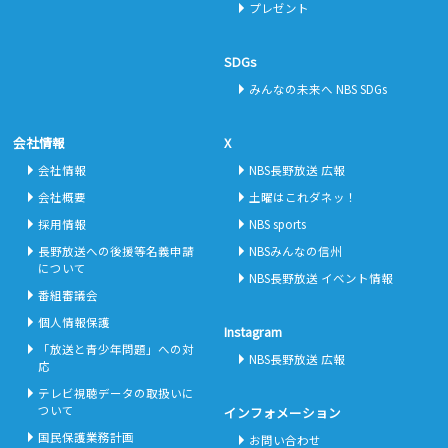
プレゼント
SDGs
みんなの未来へ NBS SDGs
会社情報
X
会社情報
NBS長野放送 広報
会社概要
土曜はこれダネッ！
採用情報
NBS sports
長野放送への後援等名義申請
NBSみんなの信州
について
NBS長野放送 イベント情報
番組審議会
個人情報保護
Instagram
「放送と青少年問題」への対
NBS長野放送 広報
応
テレビ視聴データの取扱いに
ついて
インフォメーション
国民保護業務計画
お問い合わせ