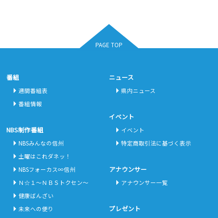
PAGE TOP
番組
ニュース
週間番組表
県内ニュース
番組情報
イベント
NBS制作番組
イベント
NBSみんなの信州
特定商取引法に基づく表示
土曜はこれダネッ！
アナウンサー
NBSフォーカス∞信州
Ｎ☆１～ＮＢＳトクセン～
アナウンサー一覧
健康ばんざい
プレゼント
未来への便り