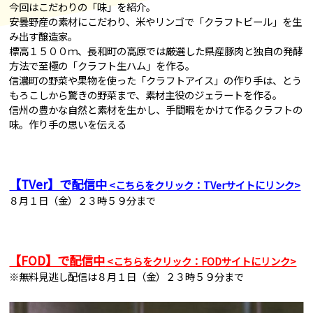
今回はこだわりの「味」を紹介。
安曇野産の素材にこだわり、米やリンゴで「クラフトビール」を生
み出す醸造家。
標高１５００ｍ、長和町の高原では厳選した県産豚肉と独自の発酵
方法で至極の「クラフト生ハム」を作る。
信濃町の野菜や果物を使った「クラフトアイス」の作り手は、とう
もろこしから驚きの野菜まで、素材主役のジェラートを作る。
信州の豊かな自然と素材を生かし、手間暇をかけて作るクラフトの
味。作り手の思いを伝える
【TVer】で配信中
<こちらをクリック：TVerサイトにリンク>
８月１日（金）２３時５９分まで
【FOD】で配信中
<こちらをクリック：FODサイトにリンク>
※無料見逃し配信は８月１日（金）２３時５９分まで