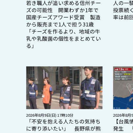
若き職人が追い求める信州チー
人の一
ズの可能性 開業わずか1年で
投票続
国産チーズアワード受賞 製造
率は前
から販売まで1人で担う31歳
「チーズを作るより、地域の牛
乳や乳酸菌の個性をまとめてい
る」
2026年8月9日(日) 17時10分
2026年8月9
「不安を抱える人たちの気持ち
【台風
に寄り添いたい」 長野県が熊
発生 