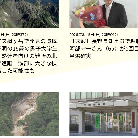
日(日) 20時37分
2026年8月9日(日) 20時04分
プス槍ヶ岳で発見の遺体
【速報】長野県知事選で現
不明の19歳の男子大学生
阿部守一さん（65）が5回
 熟達者向けの難所の北
当選確実
で遭難 頭部に大きな損
落した可能性も