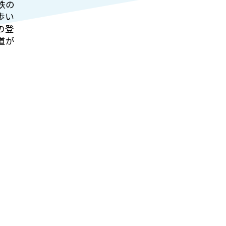
鉄の
歩い
の登
道が