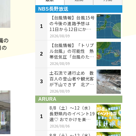
NBS長野放送
NB
【台風情報】台風15号
の今後の進路予想は
1
1
11日から12日にかけ
て、東北地方に上...
2026/08/09
職の
【台風情報】「トリプ
目の
ル台風」の可能性 熱
2
2
帯低気圧「台風のたま
ご」発生 小笠原近
2026/08/09
海...
土石流で通行止め 数
百人の登山者や観光客
3
3
が下山できず 北アル
プスの登山口に向か
2026/08/09
う...
ARURA
AR
8/8（土）〜12（水）
長野県内のイベント19
1
1
選♡ おでかけを楽し
もう！
2026/08/06
8/8（土）〜12（水）