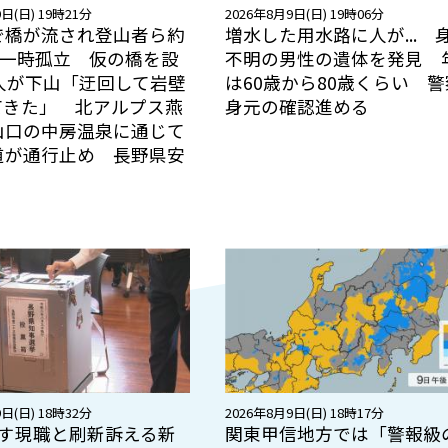
日(日) 19時21分
2026年8月9日(日) 19時06分
で橋が流され登山者ら約
増水した用水路に人が... 
が一時孤立 仮の橋を設
不明の男性の遺体を発見 
4人が下山「迂回して岩壁
は60歳から80歳くらい 
てきた」 北アルプス燕
身元の確認進める
山口の中房温泉に通じて
道が通行止め 長野県安
日(日) 18時32分
2026年8月9日(日) 18時17分
指す現職と刷新訴える新
関東甲信地方では「警報級