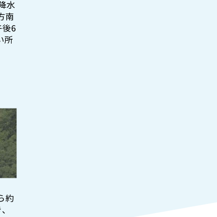
降水
方南
午後6
い所
ら約
き、