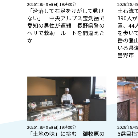
2026年8月9日(日) 19時30分
2026年8月9
「滑落して右足をけがして動け
土石流
ない」 中央アルプス宝剣岳で
390人
愛知の男性が遭難 長野県警の
置、4
ヘリで救助 ルートを間違えた
を歩い
か
岳の登
いる県
曇野市
2026年8月9日(日) 19時00分
2026年8月9
「土地の味」に挑む 御牧原の
5選目