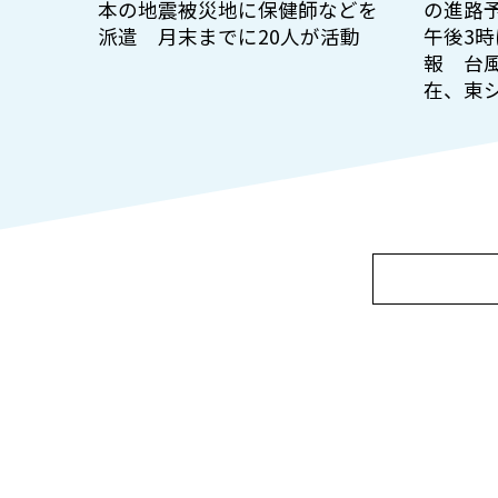
本の地震被災地に保健師などを
の進路予
派遣 月末までに20人が活動
午後3
報 台風
在、東