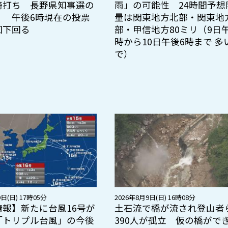
騎打ち 長野県知事選の
雨」の可能性 24時間予想
く 午後6時現在の投票
量は関東地方北部・関東地
回下回る
部・甲信地方80ミリ（9日
時から10日午後6時まで 多
で）
日(日) 17時05分
2026年8月9日(日) 16時08分
情報】新たに台風16号が
土石流で橋が流され登山者
「トリプル台風」の今後
390人が孤立 仮の橋がで