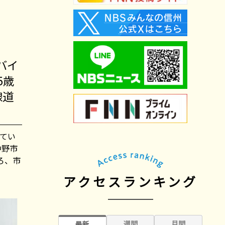
バイ
5歳
線道
てい
中野市
ろ、市
アクセスランキング
週間
月間
最新