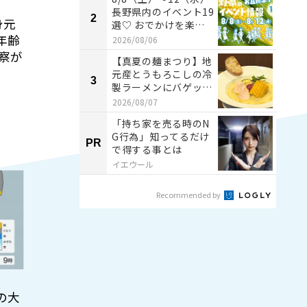
長野県内のイベント19
2
2
身元
選♡ おでかけを楽し
もう！
年齢
2026/08/06
警察が
【真夏の麺まつり】地
元産とうもろこしの冷
3
3
製ラーメンにバゲット
添え、この発想はな
2026/08/07
か...
「持ち家を売る時のN
G行為」知ってるだけ
PR
PR
で得する事とは
イエウール
Recommended by
の大