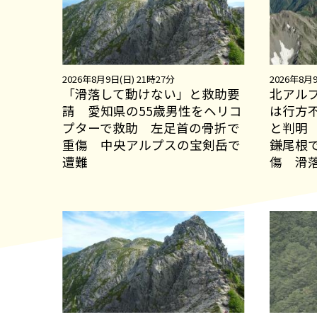
2026年8月9日(日) 21時27分
2026年8月9
「滑落して動けない」と救助要
北アル
請 愛知県の55歳男性をヘリコ
は行方
プターで救助 左足首の骨折で
と判明
重傷 中央アルプスの宝剣岳で
鎌尾根
遭難
傷 滑