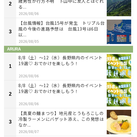
歳男性が行方不明 下山中に友人とはぐれ
2
る...
2026/08/06
【台風情報】台風15号が発生 トリプル台
風の今後の進路予想は 台風13号は6日
3
以...
2026/08/05
ARURA
8/8（土）〜12（水）長野県内のイベント
19選♡ おでかけを楽しもう！
1
2026/08/06
8/8（土）〜12（水）長野県内のイベント
19選♡ おでかけを楽しもう！
2
2026/08/06
【真夏の麺まつり】地元産とうもろこしの
冷製ラーメンにバゲット添え、この発想は
3
なか...
2026/08/07