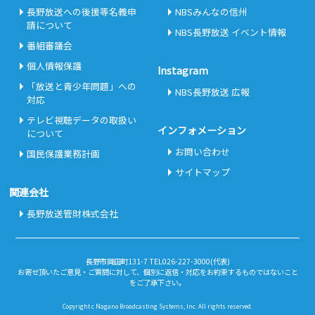
長野放送への後援等名義申
NBSみんなの信州
請について
NBS長野放送 イベント情報
番組審議会
個人情報保護
Instagram
「放送と青少年問題」への
NBS長野放送 広報
対応
テレビ視聴データの取扱い
インフォメーション
について
お問い合わせ
国民保護業務計画
サイトマップ
関連会社
長野放送管財株式会社
長野市岡田町131-7 TEL026-227-3000(代表)
お寄せ頂いたご意見・ご質問に対して、個別に返信・対応をお約束するものではないこと
をご了承下さい。
Copyright c Nagano Broadcasting Systems, Inc. All rights reserved.