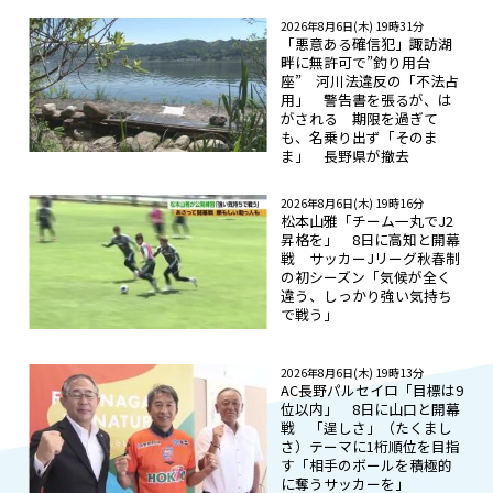
2026年8月6日(木) 19時31分
「悪意ある確信犯」諏訪湖
畔に無許可で”釣り用台
座” 河川法違反の「不法占
用」 警告書を張るが、は
がされる 期限を過ぎて
も、名乗り出ず「そのま
ま」 長野県が撤去
2026年8月6日(木) 19時16分
松本山雅「チーム一丸でJ2
昇格を」 8日に高知と開幕
戦 サッカーJリーグ秋春制
の初シーズン「気候が全く
違う、しっかり強い気持ち
で戦う」
2026年8月6日(木) 19時13分
AC長野パルセイロ「目標は9
位以内」 8日に山口と開幕
戦 「逞しさ」（たくまし
さ）テーマに1桁順位を目指
す「相手のボールを積極的
に奪うサッカーを」