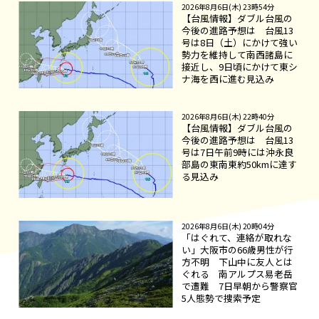
2026年8月6日(木) 23時54分
【台風情報】ダブル台風の
今後の進路予想は 台風13
号は8日（土）にかけて強い
勢力を維持して南西諸島に
接近し、9日頃にかけて東シ
ナ海を西に進む見込み
2026年8月6日(木) 22時40分
【台風情報】ダブル台風の
今後の進路予想は 台風13
号は7日午前9時には沖永良
部島の東南東約50kmに達す
る見込み
2026年8月6日(木) 20時04分
「はぐれて、連絡が取れな
い」大阪市の66歳男性が行
方不明 下山中に友人とは
ぐれる 南アルプス易老岳
で遭難 7日早朝から警察官
5人態勢で捜索予定