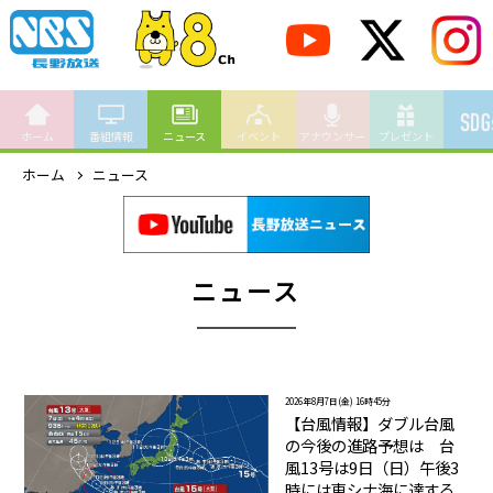
ホーム
番組情報
ニュース
イベント
アナウンサー
プレゼント
ホーム
ニュース
ニュース
2026年8月7日(金) 16時45分
【台風情報】ダブル台風
の今後の進路予想は 台
風13号は9日（日）午後3
時には東シナ海に達する