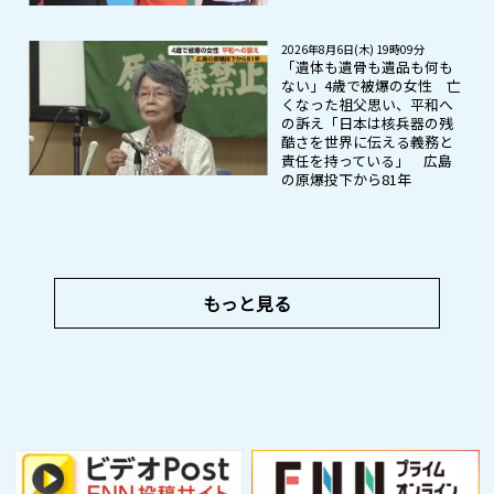
2026年8月6日(木) 19時09分
「遺体も遺骨も遺品も何も
ない」4歳で被爆の女性 亡
くなった祖父思い、平和へ
の訴え「日本は核兵器の残
酷さを世界に伝える義務と
責任を持っている」 広島
の原爆投下から81年
もっと見る