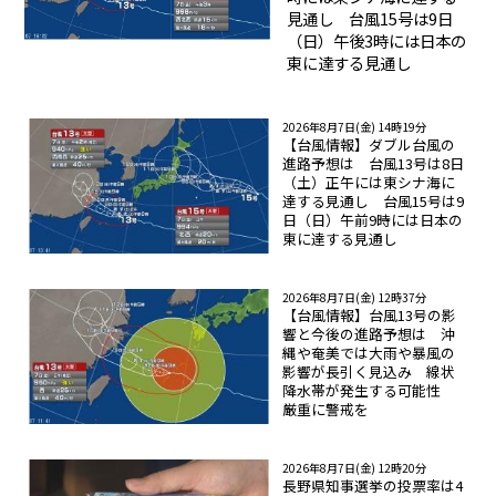
見通し 台風15号は9日
（日）午後3時には日本の
東に達する見通し
2026年8月7日(金) 14時19分
【台風情報】ダブル台風の
進路予想は 台風13号は8日
（土）正午には東シナ海に
達する見通し 台風15号は9
日（日）午前9時には日本の
東に達する見通し
2026年8月7日(金) 12時37分
【台風情報】台風13号の影
響と今後の進路予想は 沖
縄や奄美では大雨や暴風の
影響が長引く見込み 線状
降水帯が発生する可能性
厳重に警戒を
2026年8月7日(金) 12時20分
長野県知事選挙の投票率は4