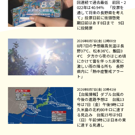
回連続で過去最低 前回・2
022年は40.94％ 「投票を
通して将来の長野県を考え
て」投票日前に街頭啓発
期日前はあす8日まで 9日
に投開票
2026年8月7日(金) 12時00分
8月7日の予想最高気温は長
野37℃、松本36℃、飯田3
4℃ 夕方から夜のはじめ頃
にかけて雷を伴った非常に
激しい雨の降る所も 長野
県内に「熱中症警戒アラー
ト」
2026年8月7日(金) 10時41分
【台風情報】ダブル台風の
今後の進路予想は 台風13
号は7日（金）午後9時には
久米島の北約80キロに達す
る見込み 台風15号は9日
（日）午前9時には日本の東
に達する見通し